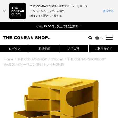
THE CONRAN SHOP公式アプリニューリリース
オンラインショップと店舗で
表示する
ポイントを貯める・使える
詳細検索はこちら
小物 15,000円以上で配送無料！
(
0
)
ログイン
新規登録
カテゴリ
ご利用ガイド
Home
/
THE CONRAN SHOP
/
5%point
/
THE CONRAN SHOP BOBY
WAGON ボビーワゴン 3段4トレイ HONEY