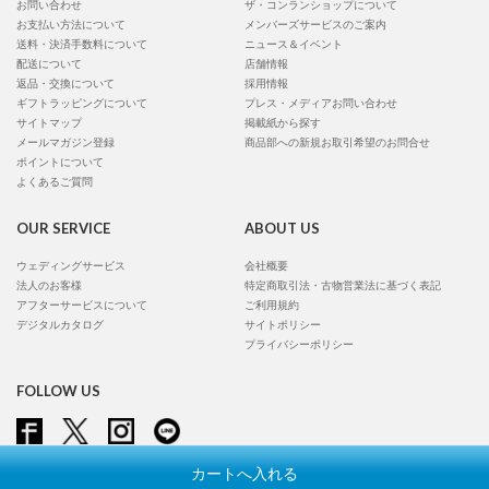
お問い合わせ
ザ・コンランショップについて
お支払い方法について
メンバーズサービスのご案内
送料・決済手数料について
ニュース＆イベント
配送について
店舗情報
返品・交換について
採用情報
ギフトラッピングについて
プレス・メディアお問い合わせ
サイトマップ
掲載紙から探す
メールマガジン登録
商品部への新規お取引希望のお問合せ
ポイントについて
よくあるご質問
OUR SERVICE
ABOUT US
ウェディングサービス
会社概要
法人のお客様
特定商取引法・古物営業法に基づく表記
アフターサービスについて
ご利用規約
デジタルカタログ
サイトポリシー
プライバシーポリシー
FOLLOW US
カートへ入れる
Copyright © Conran Shop Japan Ltd. All rights reserved.