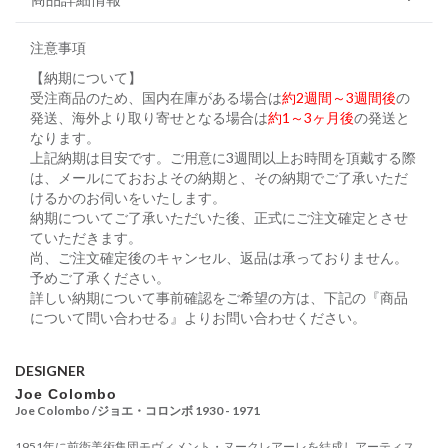
注意事項
【納期について】
受注商品のため、国内在庫がある場合は
約2週間～3週間後
の
発送、海外より取り寄せとなる場合は
約1～3ヶ月後
の発送と
なります。
上記納期は目安です。ご用意に3週間以上お時間を頂戴する際
は、メールにておおよその納期と、その納期でご了承いただ
けるかのお伺いをいたします。
納期についてご了承いただいた後、正式にご注文確定とさせ
ていただきます。
尚、ご注文確定後のキャンセル、返品は承っておりません。
予めご了承ください。
詳しい納期について事前確認をご希望の方は、下記の『商品
について問い合わせる』よりお問い合わせください。
DESIGNER
Joe Colombo
Joe Colombo /ジョエ・コロンボ 1930 - 1971
1951年に前衛美術集団モヴィメント・ヌークレアーレを結成しアーティス...