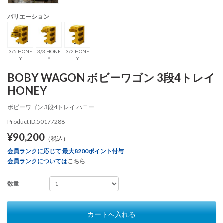
バリエーション
3/5 HONE
3/3 HONE
3/2 HONE
Y
Y
Y
BOBY WAGON ボビーワゴン 3段4トレイ
HONEY
ボビーワゴン 3段4トレイ ハニー
Product ID:50177288
¥90,200
（税込）
会員ランクに応じて 最大8200ポイント付与
会員ランクについては
こちら
数量
カートへ入れる