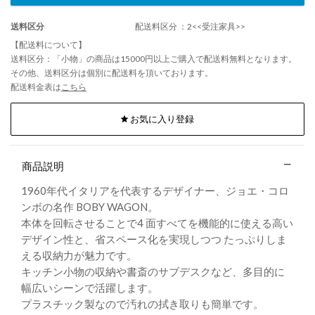
送料区分
配送料区分 ：2<<受注家具>>
【配送料について】
送料区分：「小物」の商品は15000円以上ご購入で配送料無料となります。
その他、送料区分は個別に配送料を頂いております。
配送料金表は
こちら
お気に入り登録
商品説明
1960年代イタリアを代表するデザイナー、ジョエ・コロ
ンボの名作 BOBY WAGON。
本体を回転させることで4 面すべてを機能的に使える高い
デザイン性と、省スペース化を実現しつつ たっぷりしま
える収納力が魅力です。
キッチン小物の収納や書斎のサブデスクなど、多目的に
幅広いシーンで活躍します。
プラスチック製なので汚れの拭き取りも簡単です。