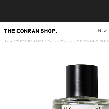
New
Home
/
THE CONRAN SHOP
/
Bath
/
パフューム
/
THE CONRAN SH