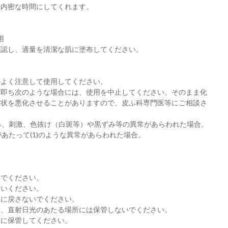
く内密な時間にしてくれます。
用
確認し、適量を清潔な肌に塗布してください。
かよく注意して使用してください。
き即ち次のような場合には、使用を中止してください。そのまま化
症状を悪化させることがありますので、皮ふ科専門医等にご相談さ
ゆみ、刺激、色抜け（白斑等）や黒ずみ等の異常があらわれた場合。
があたって(1)のような異常があらわれた場合。
いでください。
使いください。
器に戻さないでください。
所、直射日光のあたる場所には保管しないでください。
ろに保管してください。