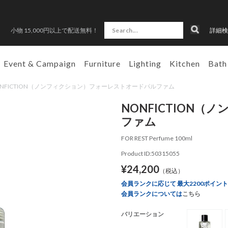
小物 15,000円以上で配送無料！
詳細検
Event & Campaign
Furniture
Lighting
Kitchen
Bath
OP NONFICTION（ノンフィクション）フォーレストオードパルファム
NONFICTION
ファム
FOR REST Perfume 100ml
Product ID:50315055
¥24,200
（税込）
会員ランクに応じて 最大2200ポイン
会員ランクについては
こちら
バリエーション