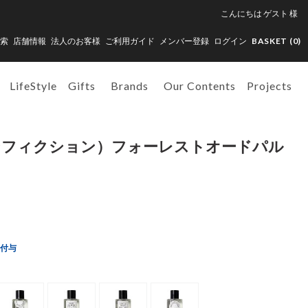
こんにちは
ゲスト
様
索
店舗情報
法人のお客様
ご利用ガイド
メンバー登録
ログイン
BASKET (
0
)
LifeStyle
Gifts
Brands
Our Contents
Projects
（ノンフィクション）フォーレストオードパル
ト付与