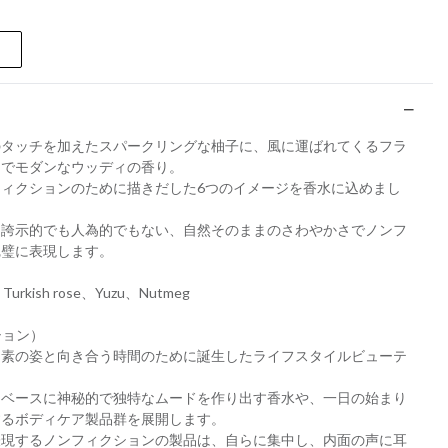
のタッチを加えたスパークリングな柚子に、風に運ばれてくるフラ
細でモダンなウッディの香り。
ィクションのために描きだした6つのイメージを香水に込めまし
、誇示的でも人為的でもない、自然そのままのさわやかさでノンフ
完璧に表現します。
 Turkish rose、Yuzu、Nutmeg
ション）
も素の姿と向き合う時間のために誕生したライフスタイルビューテ
をベースに神秘的で独特なムードを作り出す香水や、一日の始まり
するボディケア製品群を展開します。
表現するノンフィクションの製品は、自らに集中し、内面の声に耳