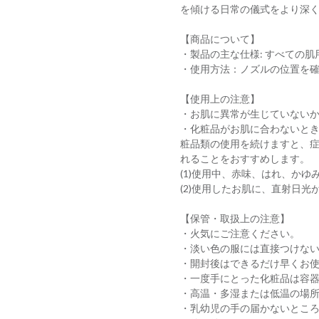
を傾ける日常の儀式をより深
【商品について】
・製品の主な仕様: すべての肌
・使用方法：ノズルの位置を
【使用上の注意】
・お肌に異常が生じていない
・化粧品がお肌に合わないと
粧品類の使用を続けますと、
れることをおすすめします。
(1)使用中、赤味、はれ、か
(2)使用したお肌に、直射日光
【保管・取扱上の注意】
・火気にご注意ください。
・淡い色の服には直接つけな
・開封後はできるだけ早くお
・一度手にとった化粧品は容
・高温・多湿または低温の場
・乳幼児の手の届かないとこ