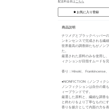
配送料金表は
こちら
お気に入り登録
商品説明
ナツメグとブラックペッパー
ンキンセンスで完成される繊
世界最高の調香師たちがノンフ
た。
厳選された原料のみを使用し
ィクションが目指すムードを
香り：Hinoki、 Frankincense、
●NONFICTION（ノンフィク
ノンフィクションは自分の最
ィーブランドです。
厳選した原料と、繊細な調香
と終わりをより丁寧なものに
香りを媒介として内面の力を