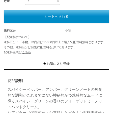
数量
カートへ入れる
送料区分
小物
【配送料について】
送料区分：「小物」の商品は15000円以上ご購入で配送料無料となります。
その他、送料区分は個別に配送料を頂いております。
配送料金表は
こちら
お気に入り登録
商品説明
スパイシーペッパー、アンバー、グリーンノートの独創
的な調和がこれまでにない神秘的かつ魅惑的なムードに
導くスパイシーグリーンの香りのフォーゲットミーノッ
トハンドクリーム。
シアバター（保湿成分：シア脂）とビタミンE(整肌成分：