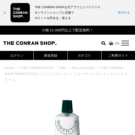
THE CONRAN SHOP公式アプリニューリリース
オンラインショップと店舗で
表示する
ポイントを貯める・使える
詳細検索はこちら
小物 15,000円以上で配送無料！
(
0
)
ログイン
新規登録
カテゴリ
ご利用ガイド
Home
/
THE CONRAN SHOP
/
Gifts
/
Personal Gifts
/
THE CONRAN
SHOP NONFICTION（ノンフィクション）フォーゲットミーノットハンドク
リーム