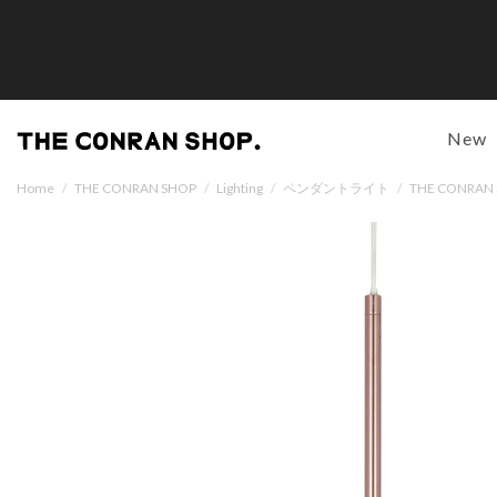
New
Home
/
THE CONRAN SHOP
/
Lighting
/
ペンダントライト
/
THE CONRA