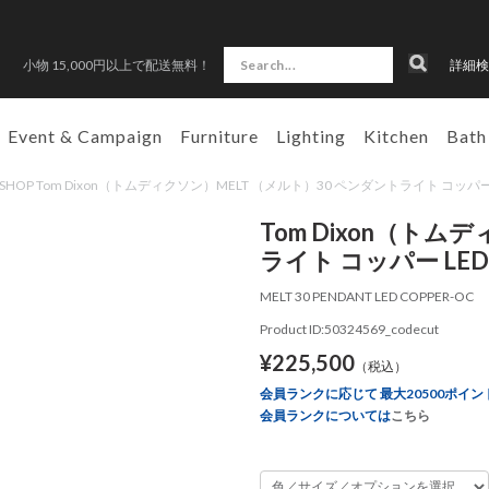
小物 15,000円以上で配送無料！
詳細検
Event & Campaign
Furniture
Lighting
Kitchen
Bath
N SHOP Tom Dixon（トムディクソン）MELT （メルト）30 ペンダントライト コッパー
Tom Dixon（ト
ライト コッパー LED
MELT 30 PENDANT LED COPPER-OC
Product ID:50324569_codecut
¥225,500
（税込）
会員ランクに応じて 最大20500ポイン
会員ランクについては
こちら