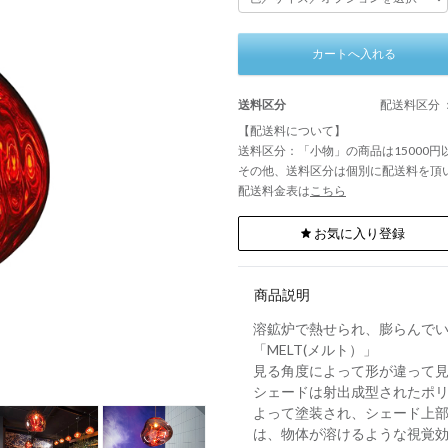
カートへ入れる
送料区分
配送料区分 
【配送料について】
送料区分：「小物」の商品は15000
その他、送料区分は個別に配送料を頂
配送料金表は
こちら
お気に入り登録
商品説明
溶鉱炉で熱せられ、膨らんで
「MELT(メルト）」
見る角度によって形が違って
シェードは射出成型されたポ
よって塗装され、シェード上
は、物体が溶けるような視覚