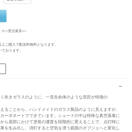
：1<<受注家具>>
円以上ご購入で配送料無料となります。
いております。
いく吹きガラスのように、一見生命体のような意匠が特徴の
見えることから、ハンドメイドのガラス製品のように見えますが、
リカーボネートでできています。シェードの中は特殊な真空蒸着に
部から底部にかけて塗装の濃度を段階的に変えることで、点灯時に
効果を生み出し、消灯すると空気を漂う鏡面のオブジェへと変化し