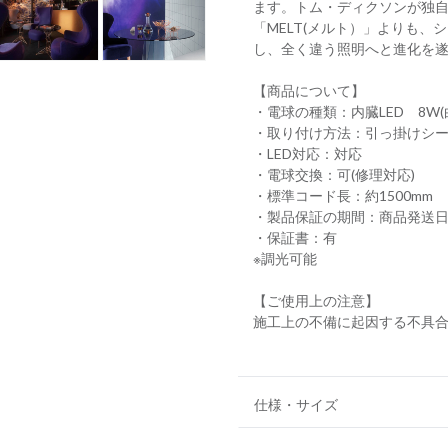
ます。トム・ディクソンが独自
「MELT(メルト）」よりも
し、全く違う照明へと進化を
【商品について】
・電球の種類：内臓LED 8W(
・取り付け方法：引っ掛けシ
・LED対応：対応
・電球交換：可(修理対応)
・標準コード長：約1500mm
・製品保証の期間：商品発送日
・保証書：有
※調光可能
【ご使用上の注意】
施工上の不備に起因する不具
仕様・サイズ