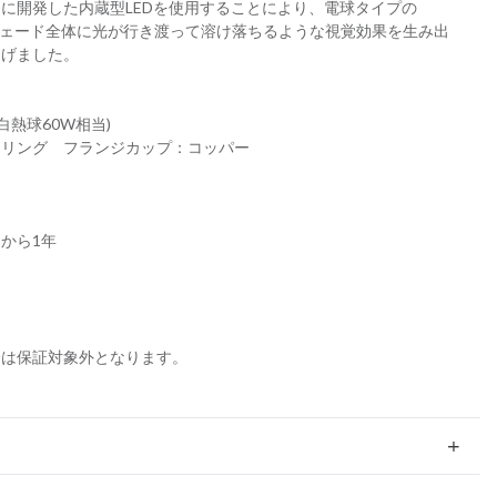
に開発した内蔵型LEDを使用することにより、電球タイプの
、シェード全体に光が行き渡って溶け落ちるような視覚効果を生み出
遂げました。
白熱球60W相当)
ーリング フランジカップ：コッパー
から1年
合は保証対象外となります。