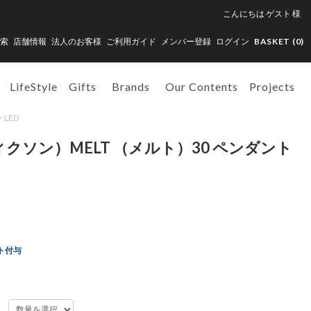
こんにちは
ゲスト
様
索
店舗情報
法人のお客様
ご利用ガイド
メンバー登録
ログイン
BASKET (
0
)
LifeStyle
Gifts
Brands
Our Contents
Projects
 LED
ムディクソン）MELT （メルト）30 ペンダント
ト付与