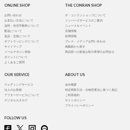
ONLINE SHOP
THE CONRAN SHOP
お問い合わせ
ザ・コンランショップについて
お支払い方法について
メンバーズサービスのご案内
送料・決済手数料について
ニュース＆イベント
配送について
店舗情報
返品・交換について
採用情報
ギフトラッピングについて
プレス・メディアお問い合わせ
サイトマップ
掲載紙から探す
メールマガジン登録
商品部への新規お取引希望のお問合せ
ポイントについて
よくあるご質問
OUR SERVICE
ABOUT US
ウェディングサービス
会社概要
法人のお客様
特定商取引法・古物営業法に基づく表記
アフターサービスについて
ご利用規約
デジタルカタログ
サイトポリシー
プライバシーポリシー
FOLLOW US