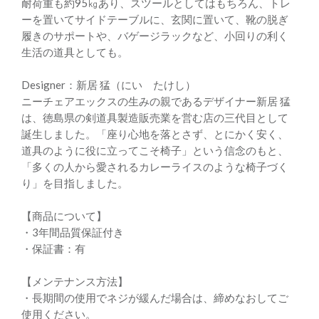
耐荷重も約95㎏あり、スツールとしてはもちろん、トレ
ーを置いてサイドテーブルに、玄関に置いて、靴の脱ぎ
履きのサポートや、バゲージラックなど、小回りの利く
生活の道具としても。
Designer：新居 猛（にい たけし）
ニーチェアエックスの生みの親であるデザイナー新居 猛
は、徳島県の剣道具製造販売業を営む店の三代目として
誕生しました。「座り心地を落とさず、とにかく安く、
道具のように役に立ってこそ椅子」という信念のもと、
「多くの人から愛されるカレーライスのような椅子づく
り」を目指しました。
【商品について】
・3年間品質保証付き
・保証書：有
【メンテナンス方法】
・長期間の使用でネジが緩んだ場合は、締めなおしてご
使用ください。