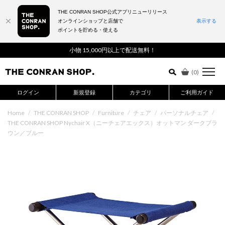
THE CONRAN SHOP公式アプリニューリリース
オンラインショップと店舗で
表示する
ポイントを貯める・使える
詳細検索はこちら
小物 15,000円以上で配送無料！
(
0
)
ログイン
新規登録
カテゴリ
ご利用ガイド
Home
/
THE CONRAN SHOP
/
Furniture
/
チェア
/
パーソナルチェア
/
THE CONRAN SHOP Nychair X（ニーチェアエックス）オットマン ダークブラ
ウン／ブルー