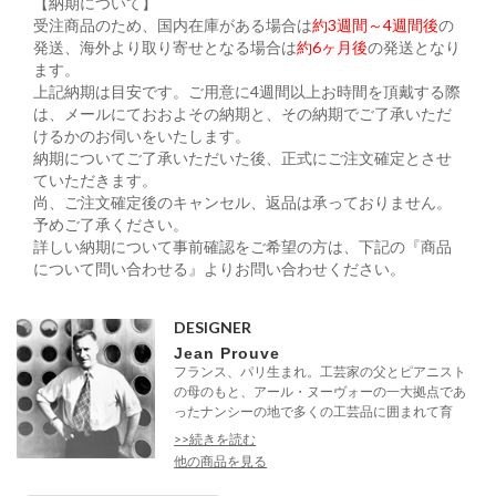
【納期について】
受注商品のため、国内在庫がある場合は
約3週間～4週間後
の
発送、海外より取り寄せとなる場合は
約6ヶ月後
の発送となり
ます。
上記納期は目安です。ご用意に4週間以上お時間を頂戴する際
は、メールにておおよその納期と、その納期でご了承いただ
けるかのお伺いをいたします。
納期についてご了承いただいた後、正式にご注文確定とさせ
ていただきます。
尚、ご注文確定後のキャンセル、返品は承っておりません。
予めご了承ください。
詳しい納期について事前確認をご希望の方は、下記の『商品
について問い合わせる』よりお問い合わせください。
DESIGNER
Jean Prouve
フランス、パリ生まれ。工芸家の父とピアニスト
の母のもと、アール・ヌーヴォーの一大拠点であ
ったナンシーの地で多くの工芸品に囲まれて育
つ。
>>続きを読む
他の商品を見る