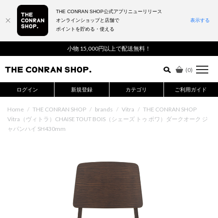
THE CONRAN SHOP公式アプリニューリリース
オンラインショップと店舗で
表示する
ポイントを貯める・使える
詳細検索はこちら
小物 15,000円以上で配送無料！
(
0
)
ログイン
新規登録
カテゴリ
ご利用ガイド
Home
/
THE CONRAN SHOP
/
brands
/
Vitra
/
THE CONRAN SHOP
Vitra（ヴィトラ）CHAISE TOUT BOIS（シェーズ トゥ ボワ）ダークオーク ジ
ャパンハイ SH430mm