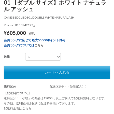
01 【ダブル サイズ】ホワイト ナチュラ
ル アッシュ
CANE BED01 BD301 DOUBLE WHTE NATURAL ASH
Product ID:50742127_j
¥605,000
（税込）
会員ランクに応じて 最大55000ポイント付与
会員ランクについては
こちら
数量
カートへ入れる
送料区分
配送区分9（（受注家具））
【配送料について】
送料区分：「小物」の商品は15000円以上ご購入で配送料無料となります。
その他、送料区分は個別に配送料を頂いております。
配送料金表は
こちら