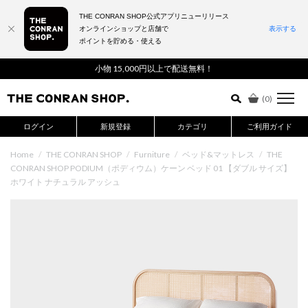
THE CONRAN SHOP公式アプリニューリリース
オンラインショップと店舗で
表示する
ポイントを貯める・使える
詳細検索はこちら
小物 15,000円以上で配送無料！
(
0
)
ログイン
新規登録
カテゴリ
ご利用ガイド
Home
/
THE CONRAN SHOP
/
Furniture
/
ベッド&マットレス
/
THE
CONRAN SHOP PODIUM（ポディウム）ケーン ベッド 01 【ダブル サイズ】
ホワイト ナチュラル アッシュ