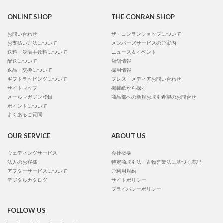
ONLINE SHOP
THE CONRAN SHOP
お問い合わせ
ザ・コンランショップについて
お支払い方法について
メンバーズサービスのご案内
送料・決済手数料について
ニュース＆イベント
配送について
店舗情報
返品・交換について
採用情報
ギフトラッピングについて
プレス・メディアお問い合わせ
サイトマップ
掲載紙から探す
メールマガジン登録
商品部への新規お取引希望のお問合せ
ポイントについて
よくあるご質問
OUR SERVICE
ABOUT US
ウェディングサービス
会社概要
法人のお客様
特定商取引法・古物営業法に基づく表記
アフターサービスについて
ご利用規約
デジタルカタログ
サイトポリシー
プライバシーポリシー
FOLLOW US