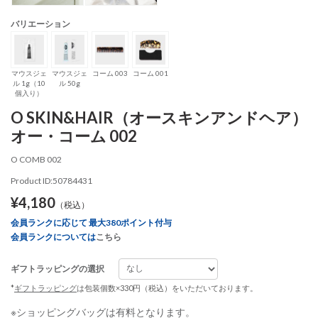
バリエーション
マウスジェ
マウスジェ
コーム 003
コーム 001
ル 1g（10
ル 50g
個入り）
O SKIN&HAIR（オースキンアンドヘア）
オー・コーム 002
O COMB 002
Product ID:50784431
¥4,180
（税込）
会員ランクに応じて 最大380ポイント付与
会員ランクについては
こちら
ギフトラッピングの選択
*
ギフトラッピング
は包装個数×330円（税込）をいただいております。
※ショッピングバッグは有料となります。