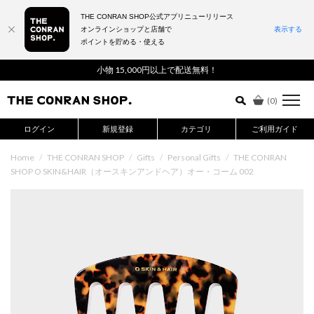
THE CONRAN SHOP公式アプリニューリリース
オンラインショップと店舗で
表示する
ポイントを貯める・使える
詳細検索はこちら
小物 15,000円以上で配送無料！
(
0
)
ログイン
新規登録
カテゴリ
ご利用ガイド
Home
/
THE CONRAN SHOP
/
Gifts
/
Personal Gifts
/
THE CONRAN
SHOP O SKIN&HAIR（オースキンアンドヘア）オー・コーム 002