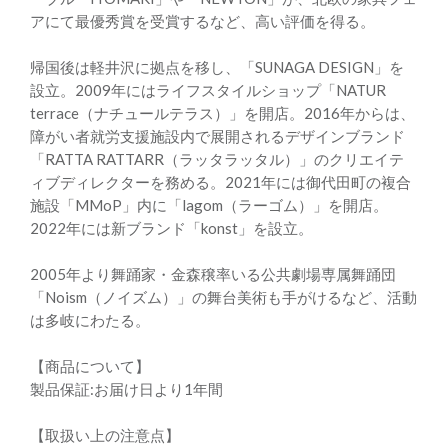
アにて最優秀賞を受賞するなど、高い評価を得る。
帰国後は軽井沢に拠点を移し、「SUNAGA DESIGN」を
設立。2009年にはライフスタイルショップ「NATUR
terrace（ナチュールテラス）」を開店。2016年からは、
障がい者就労支援施設内で展開されるデザインブランド
「RATTA RATTARR（ラッタラッタル）」のクリエイテ
ィブディレクターを務める。2021年には御代田町の複合
施設「MMoP」内に「lagom（ラーゴム）」を開店。
2022年には新ブランド「konst」を設立。
2005年より舞踊家・金森穣率いる公共劇場専属舞踊団
「Noism（ノイズム）」の舞台美術も手がけるなど、活動
は多岐にわたる。
【商品について】
製品保証:お届け日より1年間
【取扱い上の注意点】