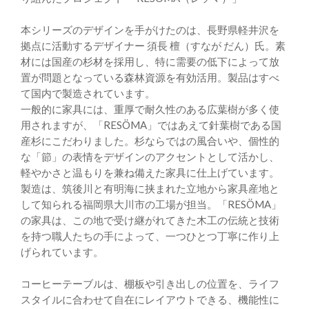
本シリーズのデザインを手がけたのは、長野県軽井沢を
拠点に活動するデザイナー 須長 檀（すなが だん）氏。素
材には国産の杉材を採用し、特に需要の低下によって放
置が問題となっている森林資源を有効活用。製品はすべ
て国内で製造されています。
一般的に家具には、重厚で耐久性のある広葉樹が多く使
用されますが、「RESÖMA」ではあえて針葉樹である国
産杉にこだわりました。杉ならではの風合いや、個性的
な「節」の表情をデザインのアクセントとして活かし、
軽やかさと温もりを兼ね備えた家具に仕上げています。
製造は、筑後川と有明海に挟まれた立地から家具産地と
して知られる福岡県大川市の工場が担当。「RESÖMA」
の家具は、この地で受け継がれてきた木工の伝統と技術
を持つ職人たちの手によって、一つひとつ丁寧に作り上
げられています。
コーヒーテーブルは、棚板や引き出しの位置を、ライフ
スタイルに合わせて自在にレイアウトできる、機能性に