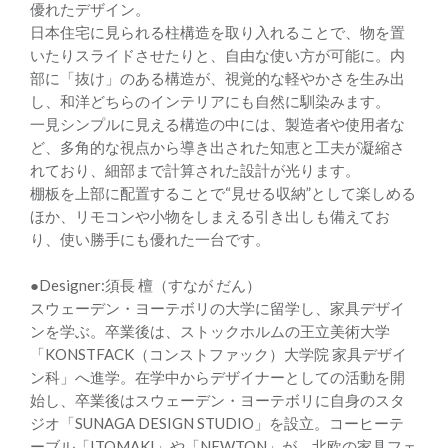
優れたデザイン。
日本住宅に見られる柱構造を取り入れることで、物を置
いたりスライドさせたりと、自由な使い方が可能に。内
部に「抜け」のある構造が、視覚的な軽やかさを生み出
し、和洋どちらのインテリアにも自然に馴染みます。
一見シンプルに見える構造の中には、製造者や使用者な
ど、多角的な視点から導き出された知恵と工夫が凝縮さ
れており、細部まで計算された設計が光ります。
棚板を上部に配置することで“見せる収納”として楽しめる
ほか、リモコンや小物をしまえる引き出しも備えてお
り、使い勝手にも優れた一台です。
●Designer:須長 檀（すなが だん）
スウェーデン・ヨーテボリの大学に留学し、家具デザイ
ンを学ぶ。卒業後は、ストックホルムの王立美術大学
「KONSTFACK（コンストファック）大学院 家具デザイ
ン科」へ進学。在学中からデザイナーとしての活動を開
始し、卒業後はスウェーデン・ヨーテボリに自身のスタ
ジオ「SUNAGA DESIGN STUDIO」を設立。コーヒーテ
ーブル「ITOMAKI」や「NEWTON」が、北欧の家具フェ