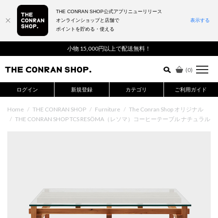
THE CONRAN SHOP公式アプリニューリリース
オンラインショップと店舗で
表示する
ポイントを貯める・使える
詳細検索はこちら
小物 15,000円以上で配送無料！
(
0
)
ログイン
新規登録
カテゴリ
ご利用ガイド
Home
/
THE CONRAN SHOP
/
Furniture
/
The Conran Shop オリジナル
/
THE CONRAN SHOP TCS RESÖMA（レソマ）コーヒーテーブル ナチュラル