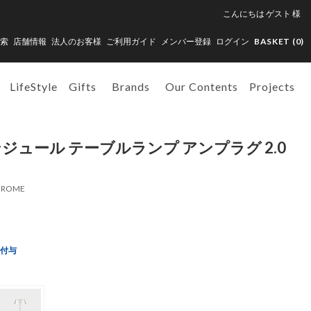
こんにちは
ゲスト
様
索
店舗情報
法人のお客様
ご利用ガイド
メンバー登録
ログイン
BASKET (
0
)
LifeStyle
Gifts
Brands
Our Contents
Projects
ジュール テーブルランプ アンプラグ 2.0
HROME
ト付与