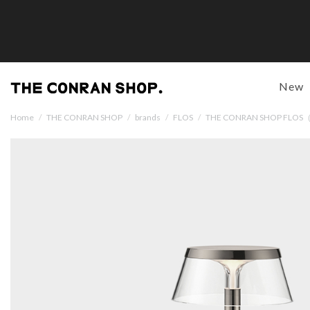
New
Home
/
THE CONRAN SHOP
/
brands
/
FLOS
/
THE CONRAN SHOP 