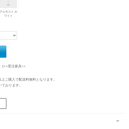
アルモスト ホ
ワイト
：1<<受注家具>>
円以上ご購入で配送料無料となります。
いております。