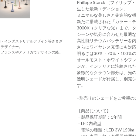
Philippe Starck （フ
生した最新エディション。
ミニマルな美しさと先進的な
新たに搭載された「カラー・チ
3000K（クリアな光）まで
シーンや気分に合わせた最適
高性能リチウムバッテリーを内
物・インダストリアルデザイン等さまざ
さらにワイヤレス充電にも対
なデザイナー。
ランスやアメリカでデザインの経...
明るさは30％・70％・100
オールモスト・ホワイトやフ
ンが、インテリアに洗練され
象徴的なクラウン部分は、光
透明シェードが付属し、別売
す。
※別売りのシェードをご希望の
【商品について】
・製品保証期間：1年間
・LED内蔵型
・電球の種類：LED 3W 150lm（2