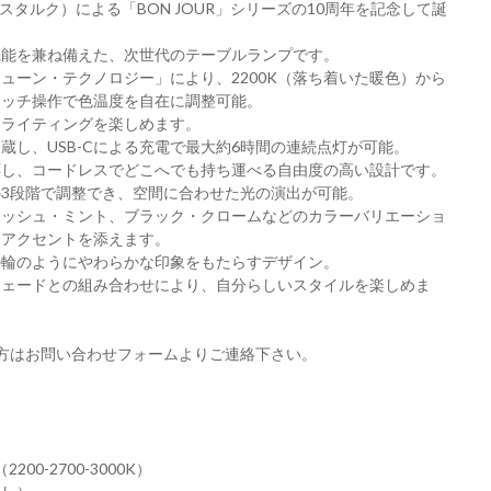
ィリップ・スタルク）による「BON JOUR」シリーズの10周年を記念して誕
機能を兼ね備えた、次世代のテーブルランプです。
ューン・テクノロジー」により、2200K（落ち着いた暖色）から
、タッチ操作で色温度を自在に調整可能。
なライティングを楽しめます。
蔵し、USB-Cによる充電で最大約6時間の連続点灯が可能。
応し、コードレスでどこへでも持ち運べる自由度の高い設計です。
％の3段階で調整でき、空間に合わせた光の演出が可能。
レッシュ・ミント、ブラック・クロームなどのカラーバリエーショ
たアクセントを添えます。
の輪のようにやわらかな印象をもたらすデザイン。
シェードとの組み合わせにより、自分らしいスタイルを楽しめま
方はお問い合わせフォームよりご連絡下さい。
200-2700-3000K）