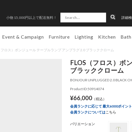
小物 15,000円以上で配送無料！
詳細検
Event & Campaign
Furniture
Lighting
Kitchen
Bath
FLOS（フロス）ボンジュール テーブルランプ アンプラグ 2.0 ブラッククローム
FLOS（フロス）ボン
ブラッククローム
BONJOUR UNPLUGGED 2.0 BLACK C
Product ID:50914074
¥66,000
（税込）
会員ランクに応じて 最大6000ポイン
会員ランクについては
こちら
バリエーション