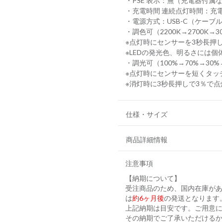
・PSE 表示：無（充電器付属
・充電時間 連続点灯時間：充
・電源方式：USB-C（ケーブ
・調色可（2200K→2700K→3
※点灯時にセンサーを3秒長押
※LEDの発光色、明るさには
・調光可（100%→70%→30%
※点灯時にセンサーを短くタッ
※消灯時に3秒長押しで3％で
仕様・サイズ
商品詳細情報
注意事項
【納期について】
受注商品のため、国内在庫が
は
約6ヶ月後
の発送となります
上記納期は目安です。ご用意に
その納期でご了承いただける