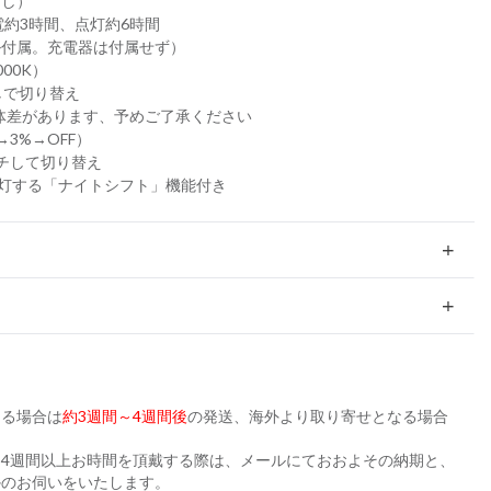
なし）
電約3時間、点灯約6時間
ル付属。充電器は付属せず）
000K）
しで切り替え
個体差があります、予めご了承ください
→3%→OFF）
チして切り替え
点灯する「ナイトシフト」機能付き
ある場合は
約3週間～4週間後
の発送、海外より取り寄せとなる場合
。
4週間以上お時間を頂戴する際は、メールにておおよその納期と、
かのお伺いをいたします。