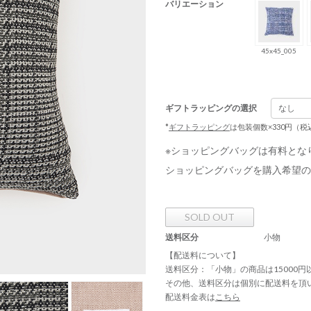
バリエーション
45x45_005
ギフトラッピングの選択
*
ギフトラッピング
は包装個数×330円（
※ショッピングバッグは有料とな
ショッピングバッグを購入希望の
SOLD OUT
送料区分
小物
【配送料について】
送料区分：「小物」の商品は15000
その他、送料区分は個別に配送料を頂
配送料金表は
こちら