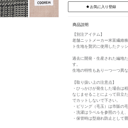
お気に入り登録
商品説明
【別注アイテム】
老舗ニットメーカー米富繊維株
ト生地を贅沢に使用したクッ
過去に開発・生産された編地
す。
生地の特性もあり一つ一つ異な
【取り扱い上の注意点】
・ひっかけが発生した場合は
なじませることによって目立
でカットしないで下さい。
・ピリング（毛玉）は市販の
・洗濯はラベルを参照のうえ
・保管時は型崩れ防止として