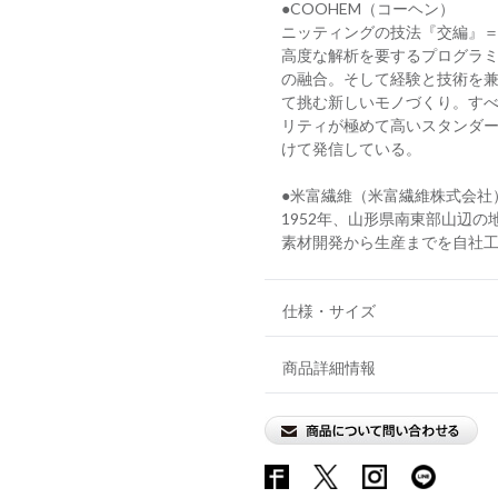
●COOHEM（コーヘン）
ニッティングの技法『交編』＝
高度な解析を要するプログラ
の融合。そして経験と技術を
て挑む新しいモノづくり。す
リティが極めて高いスタンダ
けて発信している。
●米富繊維（米富繊維株式会社
1952年、山形県南東部山辺
素材開発から生産までを自社
仕様・サイズ
商品詳細情報