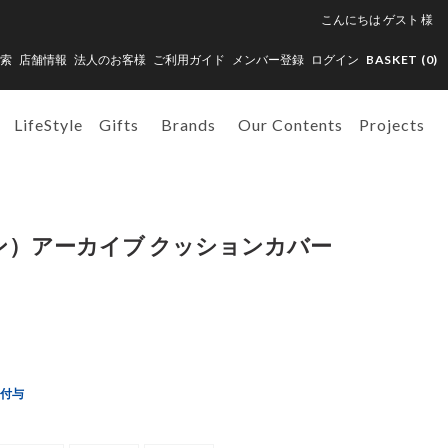
こんにちは
ゲスト
様
索
店舗情報
法人のお客様
ご利用ガイド
メンバー登録
ログイン
BASKET (
0
)
LifeStyle
Gifts
Brands
Our Contents
Projects
ヘン）アーカイブ クッションカバー
ト付与