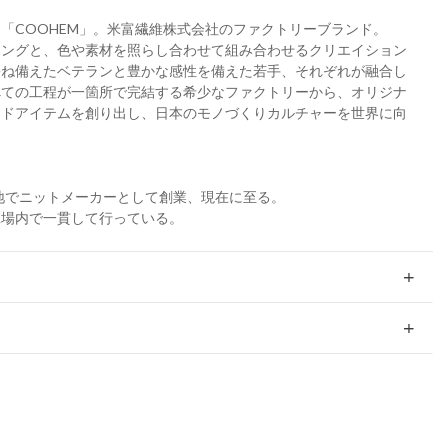
「COOHEM」。米富繊維株式会社のファクトリーブランド。
ミングと、色や素材を照らし合わせて組み合わせるクリエイション
兼ね備えたベテランと豊かな感性を備えた若手、それぞれが融合し
べての工程が一箇所で完結する希少なファクトリーから、オリジナ
ードアイテムを創り出し、日本のモノづくりカルチャーを世界に向
）
の地でニットメーカーとして創業、現在に至る。
工場内で一貫して行っている。