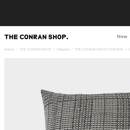
New
Home
/
THE CONRAN SHOP
/
5%point
/
THE CONRAN SHOP COOHE