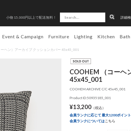
小物 15,000円以上で配送無料！
詳細検
Event & Campaign
Furniture
Lighting
Kitchen
Bath
M （コーヘン）アーカイブ クッションカバー 45x45_001
COOHEM （コー
45x45_001
COOHEM ARCHIVE C/C 45x45_001
Product ID:50935185_001
¥13,200
（税込）
会員ランクに応じて 最大1200ポイン
会員ランクについては
こちら