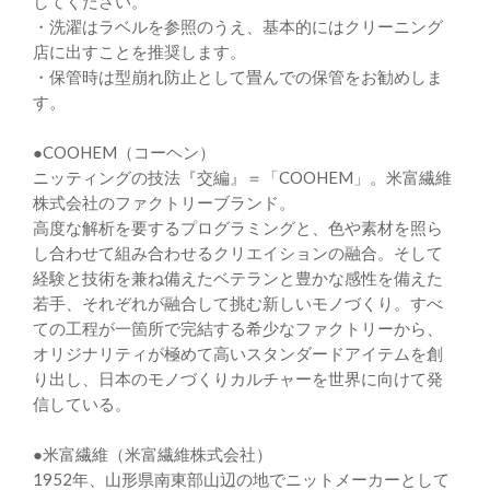
してください。
・洗濯はラベルを参照のうえ、基本的にはクリーニング
店に出すことを推奨します。
・保管時は型崩れ防止として畳んでの保管をお勧めしま
す。
●COOHEM（コーヘン）
ニッティングの技法『交編』＝「COOHEM」。米富繊維
株式会社のファクトリーブランド。
高度な解析を要するプログラミングと、色や素材を照ら
し合わせて組み合わせるクリエイションの融合。そして
経験と技術を兼ね備えたベテランと豊かな感性を備えた
若手、それぞれが融合して挑む新しいモノづくり。すべ
ての工程が一箇所で完結する希少なファクトリーから、
オリジナリティが極めて高いスタンダードアイテムを創
り出し、日本のモノづくりカルチャーを世界に向けて発
信している。
●米富繊維（米富繊維株式会社）
1952年、山形県南東部山辺の地でニットメーカーとして