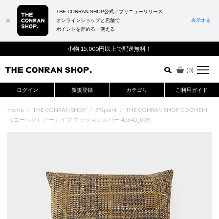
THE CONRAN SHOP公式アプリニューリリース
オンラインショップと店舗で
表示する
ポイントを貯める・使える
詳細検索はこちら
小物 15,000円以上で配送無料！
(
0
)
ログイン
新規登録
カテゴリ
ご利用ガイド
Home
/
THE CONRAN SHOP
/
5%point
/
THE CONRAN SHOP COOHEM
（コーヘン）アーカイブ クッションカバー 45x45_009