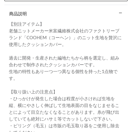
商品説明
【別注アイテム】
老舗ニットメーカー米富繊維株式会社のファクトリーブ
ランド「COOHEM（コーヘン）」のニット生地を贅沢に
使用したクッションカバー。
過去に開発・生産された編地たちから柄を選定し、組み
合わせで制作されたクッションカバーです。
生地の特性もあり一つ一つ異なる個性を持った1点物で
す。
【取り扱い上の注意点】
・ひっかけが発生した場合は程度が小さければ生地を
縦、横にやさしく伸ばして生地表面の目をなじませるこ
とによって目立たなくなることがあります。糸が飛び出
していても絶対にハサミ等でカットしないで下さい。
・ピリング（毛玉）は市販の毛玉取り器をご使用し除去