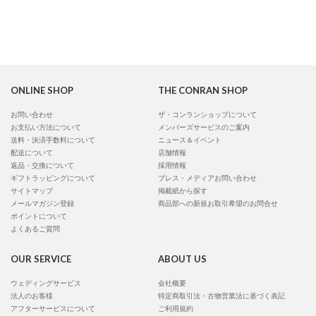
ONLINE SHOP
THE CONRAN SHOP
お問い合わせ
ザ・コンランショップについて
お支払い方法について
メンバーズサービスのご案内
送料・決済手数料について
ニュース＆イベント
配送について
店舗情報
返品・交換について
採用情報
ギフトラッピングについて
プレス・メディアお問い合わせ
サイトマップ
掲載紙から探す
メールマガジン登録
商品部への新規お取引希望のお問合せ
ポイントについて
よくあるご質問
OUR SERVICE
ABOUT US
ウェディングサービス
会社概要
法人のお客様
特定商取引法・古物営業法に基づく表記
アフターサービスについて
ご利用規約