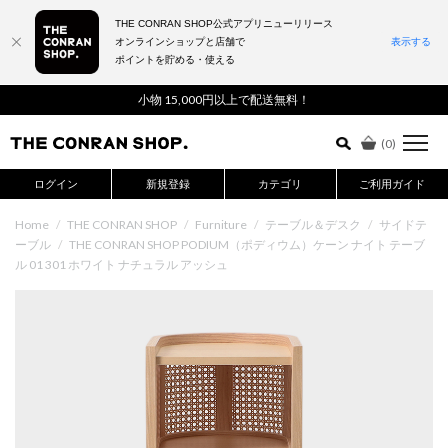
THE CONRAN SHOP公式アプリニューリリース
オンラインショップと店舗で
表示する
ポイントを貯める・使える
詳細検索はこちら
小物 15,000円以上で配送無料！
(
0
)
ログイン
新規登録
カテゴリ
ご利用ガイド
Home
/
THE CONRAN SHOP
/
Furniture
/
テーブル＆デスク
/
サイドテ
ーブル
/
THE CONRAN SHOP PODIUM（ポディウム）ケーン ナイト テーブ
ル 01 301 ホワイト ナチュラル アッシュ