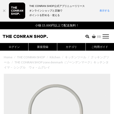
THE CONRAN SHOP公式アプリニューリリース
オンラインショップと店舗で
表示する
ポイントを貯める・使える
詳細検索はこちら
小物 15,000円以上で配送無料！
(
0
)
ログイン
新規登録
カテゴリ
ご利用ガイド
Home
/
THE CONRAN SHOP
/
Kitchen
/
キッチンツール
/
クッキングツ
ール
/
THE CONRAN SHOP zone denmark（ゾーンデンマーク）キッチンタ
イマ－ シングル ウォ－ムグレイ