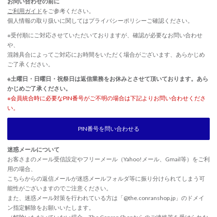
お問い合わせの前に
ご利用ガイド
をご参考ください。
個人情報の取り扱いに関しては
プライバシーポリシー
ご確認ください。
※受付順にご対応させていただいておりますが、確認が必要なお問い合わせ
や、
混雑具合によってご対応にお時間をいただく場合がございます、あらかじめ
ご了承ください。
※土曜日・日曜日・祝祭日は返信業務をお休みとさせて頂いております。あら
かじめご了承ください。
※会員統合時に必要なPIN番号がご不明の場合は下記よりお問い合わせくださ
い。
PIN番号を問い合わせる
迷惑メールについて
お客さまのメール受信設定やフリーメール（Yahoo!メール、Gmail等）をご利
用の場合、
こちらからの返信メールが迷惑メールフォルダ等に振り分けられてしまう可
能性がございますのでご注意ください。
また、迷惑メール対策を行われている方は「@the.conranshop.jp」のドメイ
ン指定解除をお願いいたします。