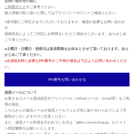
お問い合わせの前に
ご利用ガイド
をご参考ください。
個人情報の取り扱いに関しては
プライバシーポリシー
ご確認ください。
※受付順にご対応させていただいておりますが、確認が必要なお問い合わせ
や、
混雑具合によってご対応にお時間をいただく場合がございます、あらかじめ
ご了承ください。
※土曜日・日曜日・祝祭日は返信業務をお休みとさせて頂いております。あら
かじめご了承ください。
※会員統合時に必要なPIN番号がご不明の場合は下記よりお問い合わせくださ
い。
PIN番号を問い合わせる
迷惑メールについて
お客さまのメール受信設定やフリーメール（Yahoo!メール、Gmail等）をご利
用の場合、
こちらからの返信メールが迷惑メールフォルダ等に振り分けられてしまう可
能性がございますのでご注意ください。
また、迷惑メール対策を行われている方は「@the.conranshop.jp」のドメイ
ン指定解除をお願いいたします。