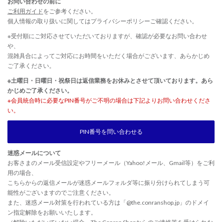
お問い合わせの前に
ご利用ガイド
をご参考ください。
個人情報の取り扱いに関しては
プライバシーポリシー
ご確認ください。
※受付順にご対応させていただいておりますが、確認が必要なお問い合わせ
や、
混雑具合によってご対応にお時間をいただく場合がございます、あらかじめ
ご了承ください。
※土曜日・日曜日・祝祭日は返信業務をお休みとさせて頂いております。あら
かじめご了承ください。
※会員統合時に必要なPIN番号がご不明の場合は下記よりお問い合わせくださ
い。
PIN番号を問い合わせる
迷惑メールについて
お客さまのメール受信設定やフリーメール（Yahoo!メール、Gmail等）をご利
用の場合、
こちらからの返信メールが迷惑メールフォルダ等に振り分けられてしまう可
能性がございますのでご注意ください。
また、迷惑メール対策を行われている方は「@the.conranshop.jp」のドメイ
ン指定解除をお願いいたします。