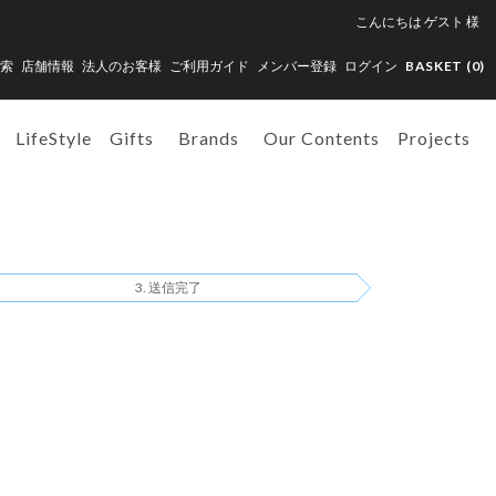
こんにちは
ゲスト
様
索
店舗情報
法人のお客様
ご利用ガイド
メンバー登録
ログイン
BASKET (
0
)
LifeStyle
Gifts
Brands
Our Contents
Projects
送信完了