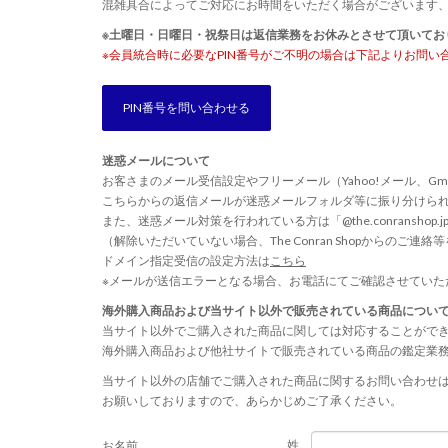
混雑具合によってご対応にお時間をいただく場合がございます
※土曜日・日曜日・祝祭日は返信業務をお休みとさせて頂いてお
※会員統合時に必要なPIN番号がご不明の場合は下記よりお問い
PIN番号を問い合わせる
迷惑メールについて
お客さまのメール受信設定やフリーメール（Yahoo!メール、Gm
こちらからの返信メールが迷惑メールフォルダ等に振り分けら
また、迷惑メール対策を行われている方は「@the.conransho
（解除いただいていない場合、The Conran Shopからのご
ドメイン指定受信の設定方法は
こちら
※メールが送信エラーとなる場合、お電話にてご確認させていた
海外購入商品および当サイト以外で販売されている商品につい
当サイト以外でご購入された商品に関しては対応することがで
海外購入商品および他社サイトで販売されている商品の鑑定業
当サイト以外の店舗でご購入された商品に関するお問い合わせ
お願いしておりますので、あらかじめご了承ください。
姓
お名前