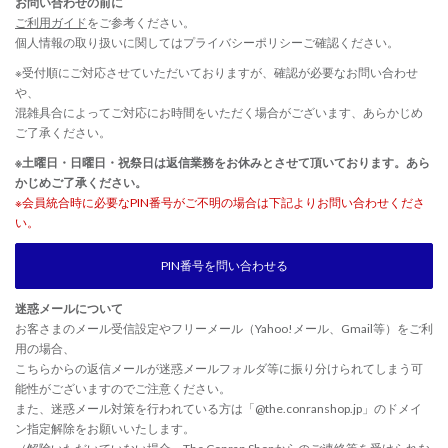
お問い合わせの前に
ご利用ガイド
をご参考ください。
個人情報の取り扱いに関しては
プライバシーポリシー
ご確認ください。
※受付順にご対応させていただいておりますが、確認が必要なお問い合わせ
や、
混雑具合によってご対応にお時間をいただく場合がございます、あらかじめ
ご了承ください。
※土曜日・日曜日・祝祭日は返信業務をお休みとさせて頂いております。あら
かじめご了承ください。
※会員統合時に必要なPIN番号がご不明の場合は下記よりお問い合わせくださ
い。
PIN番号を問い合わせる
迷惑メールについて
お客さまのメール受信設定やフリーメール（Yahoo!メール、Gmail等）をご利
用の場合、
こちらからの返信メールが迷惑メールフォルダ等に振り分けられてしまう可
能性がございますのでご注意ください。
また、迷惑メール対策を行われている方は「@the.conranshop.jp」のドメイ
ン指定解除をお願いいたします。