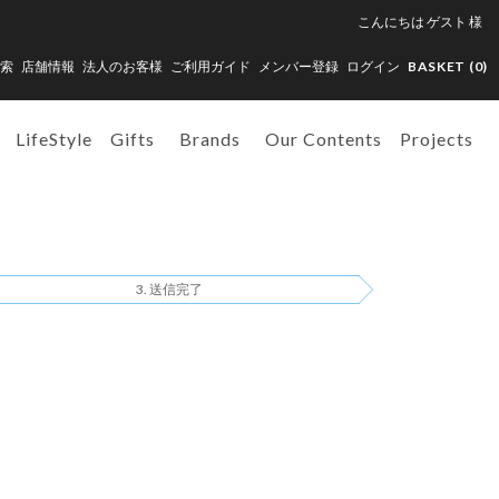
こんにちは
ゲスト
様
索
店舗情報
法人のお客様
ご利用ガイド
メンバー登録
ログイン
BASKET (
0
)
LifeStyle
Gifts
Brands
Our Contents
Projects
送信完了