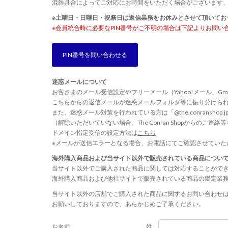
混雑具合によってご対応にお時間をいただく場合がございます
※土曜日・日曜日・祝祭日は返信業務をお休みとさせて頂いてお
※会員統合時に必要なPIN番号がご不明の場合は下記よりお問い
PIN番号を問い合わせる
迷惑メールについて
お客さまのメール受信設定やフリーメール（Yahoo!メール、Gm
こちらからの返信メールが迷惑メールフォルダ等に振り分けら
また、迷惑メール対策を行われている方は「@the.conransho
（解除いただいていない場合、The Conran Shopからのご
ドメイン指定受信の設定方法は
こちら
※メールが送信エラーとなる場合、お電話にてご確認させていた
海外購入商品および当サイト以外で販売されている商品につい
当サイト以外でご購入された商品に関しては対応することがで
海外購入商品および他社サイトで販売されている商品の鑑定業
当サイト以外の店舗でご購入された商品に関するお問い合わせ
お願いしておりますので、あらかじめご了承ください。
姓
お名前