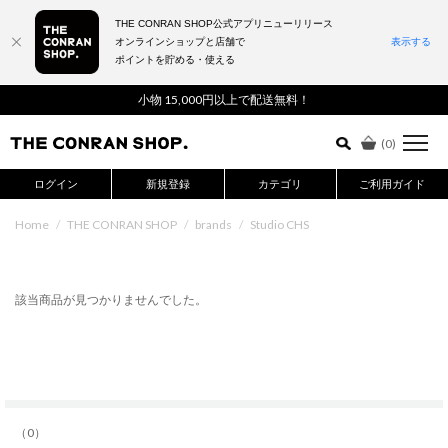
THE CONRAN SHOP公式アプリニューリリース
オンラインショップと店舗で
表示する
ポイントを貯める・使える
詳細検索はこちら
小物 15,000円以上で配送無料！
(
0
)
ログイン
新規登録
カテゴリ
ご利用ガイド
Home
/
THE CONRAN SHOP
/
brands
/
Studio CHS
該当商品が見つかりませんでした。
（0）