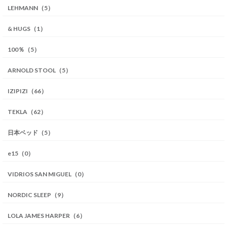
LEHMANN（5）
& HUGS（1）
100％（5）
ARNOLD STOOL（5）
IZIPIZI（66）
TEKLA（62）
日本ベッド（5）
e15（0）
VIDRIOS SAN MIGUEL（0）
NORDIC SLEEP（9）
LOLA JAMES HARPER（6）