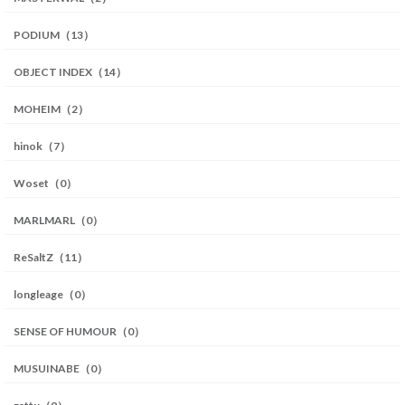
PODIUM（13）
OBJECT INDEX（14）
MOHEIM（2）
hinok（7）
Woset（0）
MARLMARL（0）
ReSaltZ（11）
longleage（0）
SENSE OF HUMOUR（0）
MUSUINABE（0）