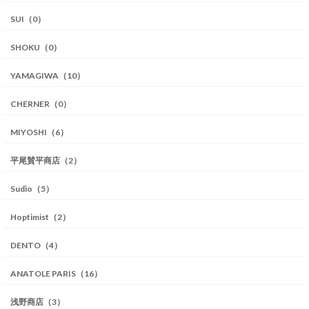
SUI（0）
SHOKU（0）
YAMAGIWA（10）
CHERNER（0）
MIYOSHI（6）
平尾賛平商店（2）
Sudio（5）
Hoptimist（2）
DENTO（4）
ANATOLE PARIS（16）
浅野商店（3）