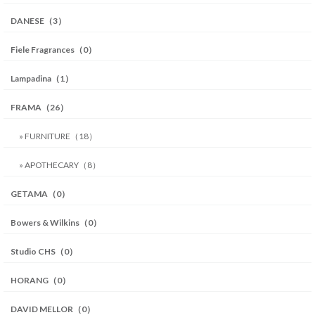
DANESE（3）
Fiele Fragrances（0）
Lampadina（1）
FRAMA（26）
» FURNITURE（18）
» APOTHECARY（8）
GETAMA（0）
Bowers & Wilkins（0）
Studio CHS（0）
HORANG（0）
DAVID MELLOR（0）