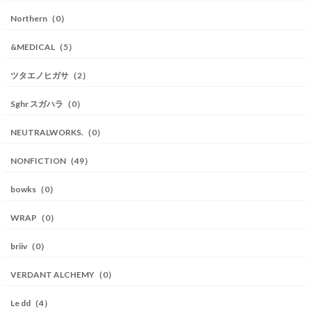
Northern（0）
&MEDICAL（5）
ツタエノヒガサ（2）
Sghr スガハラ（0）
NEUTRALWORKS.（0）
NONFICTION（49）
bowks（0）
WRAP（0）
briiv（0）
VERDANT ALCHEMY（0）
Le dd（4）