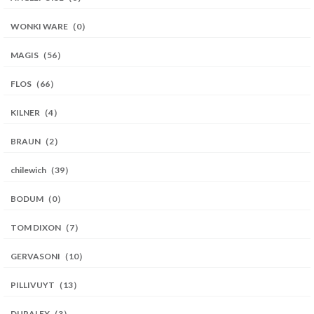
WONKI WARE（0）
MAGIS（56）
FLOS（66）
KILNER（4）
BRAUN（2）
chilewich（39）
BODUM（0）
TOM DIXON（7）
GERVASONI（10）
PILLIVUYT（13）
DURALEX（3）