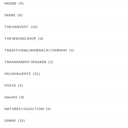
MOEBE（9）
SABRE（0）
THE HARVEST（10）
THE WRONG SHOP（0）
TRADITIONAL WINERACK COMPANY（3）
TRANSPARENT SPEAKER（5）
VACAVALIENTE（21）
VOLTA（3）
Zanotta（0）
NATURES COLLECTION（9）
LINARI（13）