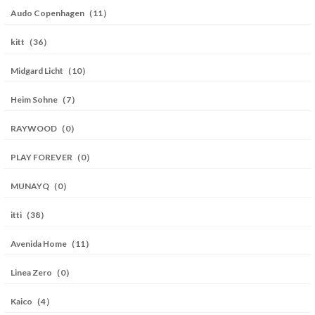
Audo Copenhagen（11）
kitt（36）
Midgard Licht（10）
Heim Sohne（7）
RAYWOOD（0）
PLAY FOREVER（0）
MUNAYQ（0）
itti（38）
Avenida Home（11）
Linea Zero（0）
Kaico（4）