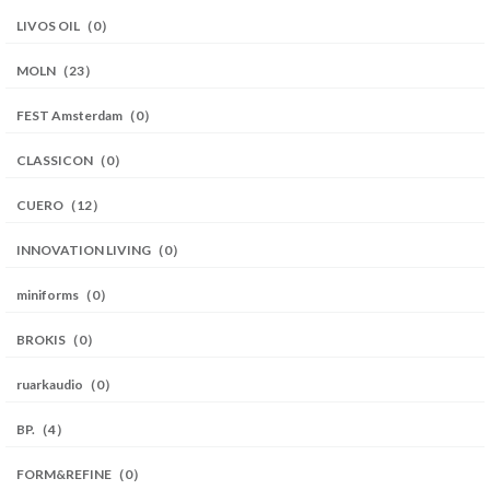
LIVOS OIL（0）
MOLN（23）
FEST Amsterdam（0）
CLASSICON（0）
CUERO（12）
INNOVATION LIVING（0）
miniforms（0）
BROKIS（0）
ruarkaudio（0）
BP.（4）
FORM&REFINE（0）