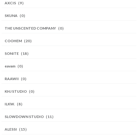
AXCIS（9）
SKUNA（0）
THE UNSCENTED COMPANY（0）
COOHEM（20）
SONITE（18）
eavam（0）
RAAWII（0）
KHJ STUDIO（0）
ILKW.（8）
SLOWDOWN STUDIO（11）
ALESSI（15）