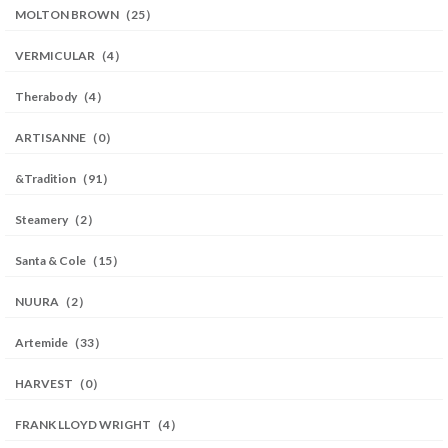
MOLTON BROWN（25）
VERMICULAR（4）
Therabody（4）
ARTISANNE（0）
&Tradition（91）
Steamery（2）
Santa & Cole（15）
NUURA（2）
Artemide（33）
HARVEST（0）
FRANK LLOYD WRIGHT（4）