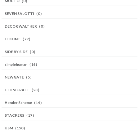
MUUTO（0）
SEVEN SALOTTI（0）
DECOR WALTHER（0）
LE KLINT（79）
SIDE BY SIDE（0）
simplehuman（16）
NEWGATE（5）
ETHNICRAFT（23）
Hender Scheme（14）
STACKERS（17）
USM（150）