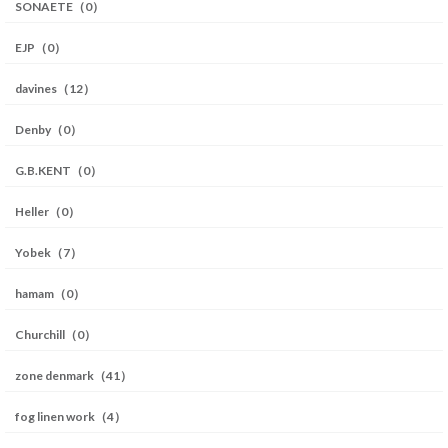
SONAETE（0）
EJP（0）
davines（12）
Denby（0）
G.B.KENT（0）
Heller（0）
Yobek（7）
hamam（0）
Churchill（0）
zone denmark（41）
fog linen work（4）