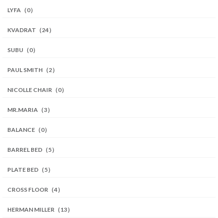
LYFA（0）
KVADRAT（24）
SUBU（0）
PAUL SMITH（2）
NICOLLE CHAIR（0）
MR.MARIA（3）
BALANCE（0）
BARREL BED（5）
PLATE BED（5）
CROSS FLOOR（4）
HERMAN MILLER（13）