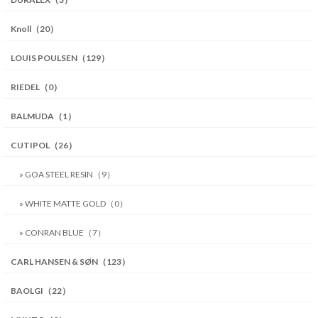
Knoll（20）
LOUIS POULSEN（129）
RIEDEL（0）
BALMUDA（1）
CUTIPOL（26）
» GOA STEEL RESIN（9）
» WHITE MATTE GOLD（0）
» CONRAN BLUE（7）
CARL HANSEN & SØN（123）
BAOLGI（22）