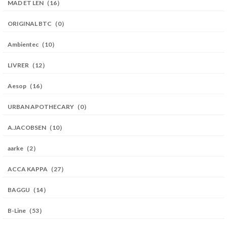
MAD ET LEN（16）
ORIGINAL BTC（0）
Ambientec（10）
LIVRER（12）
Aesop（16）
URBAN APOTHECARY（0）
A.JACOBSEN（10）
aarke（2）
ACCA KAPPA（27）
BAGGU（14）
B-Line（53）