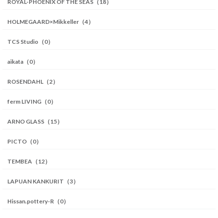
ROYAL-PHOENIX OF THE SEAS（18）
HOLMEGAARD×Mikkeller（4）
TCS Studio（0）
aikata（0）
ROSENDAHL（2）
ferm LIVING（0）
ARNO GLASS（15）
PICTO（0）
TEMBEA（12）
LAPUAN KANKURIT（3）
Hissan.pottery-R（0）