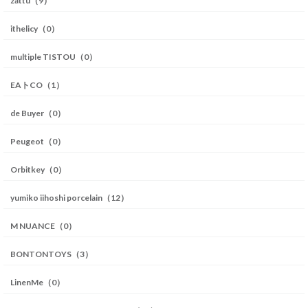
zattu（9）
ithelicy（0）
multiple TISTOU（0）
EAトCO（1）
de Buyer（0）
Peugeot（0）
Orbitkey（0）
yumiko iihoshi porcelain（12）
M NUANCE（0）
BONTONTOYS（3）
LinenMe（0）