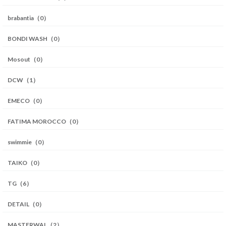
brabantia（0）
BONDI WASH（0）
Mosout（0）
DCW（1）
EMECO（0）
FATIMA MOROCCO（0）
swimmie（0）
TAIKO（0）
TG（6）
DETAIL（0）
MASTERWAL（2）