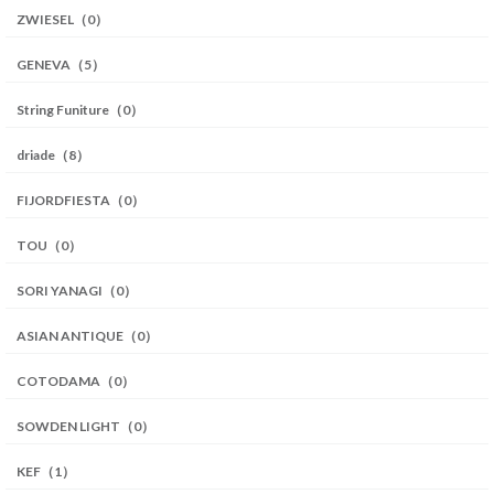
ZWIESEL（0）
GENEVA（5）
String Funiture（0）
driade（8）
FIJORDFIESTA（0）
TOU（0）
SORI YANAGI（0）
ASIAN ANTIQUE（0）
COTODAMA（0）
SOWDEN LIGHT（0）
KEF（1）