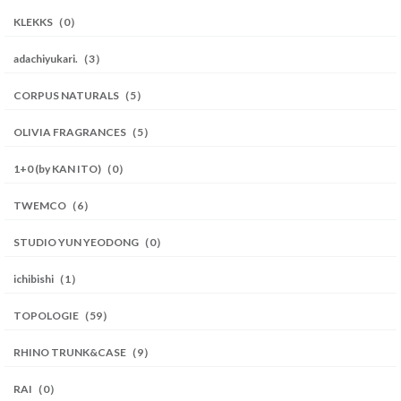
KLEKKS（0）
adachiyukari.（3）
CORPUS NATURALS（5）
OLIVIA FRAGRANCES（5）
1+0 (by KAN ITO)（0）
TWEMCO（6）
STUDIO YUN YEODONG（0）
ichibishi（1）
TOPOLOGIE（59）
RHINO TRUNK&CASE（9）
RAI（0）