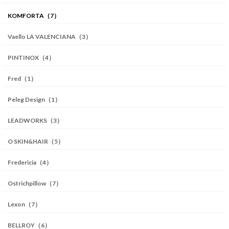
KOMFORTA（7）
Vaello LA VALENCIANA（3）
PINTINOX（4）
Fred（1）
Peleg Design（1）
LEADWORKS（3）
O SKIN&HAIR（5）
Fredericia（4）
Ostrichpillow（7）
Lexon（7）
BELLROY（6）