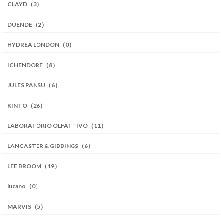
CLAYD（3）
DUENDE（2）
HYDREA LONDON（0）
ICHENDORF（8）
JULES PANSU（6）
KINTO（26）
LABORATORIO OLFATTIVO（11）
LANCASTER & GIBBINGS（6）
LEE BROOM（19）
lucano（0）
MARVIS（5）