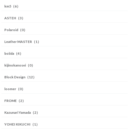
km5（6）
ASTEH（3）
Polaroid（0）
Leather MASTER（1）
boiida（4）
kijinokanosei（0）
Block Design（12）
loomer（0）
FROME（2）
Kazunari Yamada（2）
YOHEI KIKUCHI（1）