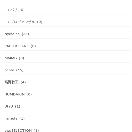
» パリ（0）
» プロヴァンサル（0）
Nychair X（33）
PAPIER TIGRE（0）
MMMG（0）
conte（15）
高野竹工（4）
HUMDAKIN（0）
UtaU（1）
hanauta（1）
bws SELECTION（1）