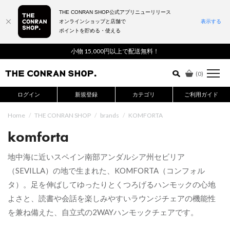
THE CONRAN SHOP公式アプリニューリリース
オンラインショップと店舗で
表示する
ポイントを貯める・使える
詳細検索はこちら
小物 15,000円以上で配送無料！
(
0
)
ログイン
新規登録
カテゴリ
ご利用ガイド
Home
/
THE CONRAN SHOP
/
brands
/
KOMFORTA
komforta
地中海に近いスペイン南部アンダルシア州セビリア
（SEVILLA）の地で生まれた、KOMFORTA（コンフォル
タ）。足を伸ばしてゆったりとくつろげるハンモックの心地
よさと、読書や会話を楽しみやすいラウンジチェアの機能性
を兼ね備えた、自立式の2WAYハンモックチェアです。