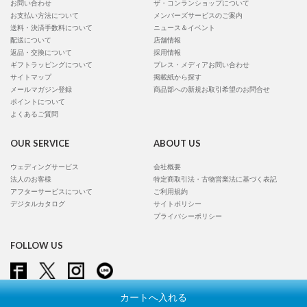
お問い合わせ
ザ・コンランショップについて
お支払い方法について
メンバーズサービスのご案内
送料・決済手数料について
ニュース＆イベント
配送について
店舗情報
返品・交換について
採用情報
ギフトラッピングについて
プレス・メディアお問い合わせ
サイトマップ
掲載紙から探す
メールマガジン登録
商品部への新規お取引希望のお問合せ
ポイントについて
よくあるご質問
OUR SERVICE
ABOUT US
ウェディングサービス
会社概要
法人のお客様
特定商取引法・古物営業法に基づく表記
アフターサービスについて
ご利用規約
デジタルカタログ
サイトポリシー
プライバシーポリシー
FOLLOW US
カートへ入れる
Copyright © Conran Shop Japan Ltd. All rights reserved.