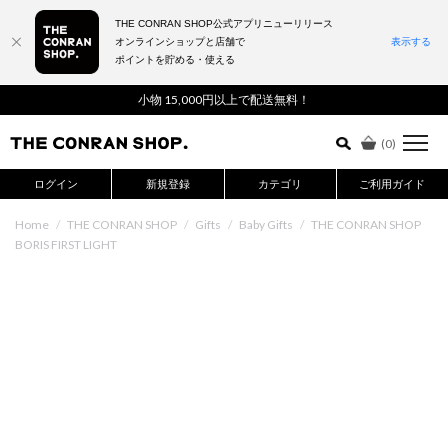
THE CONRAN SHOP公式アプリニューリリース
オンラインショップと店舗で
表示する
ポイントを貯める・使える
詳細検索はこちら
小物 15,000円以上で配送無料！
(
0
)
ログイン
新規登録
カテゴリ
ご利用ガイド
Home
/
THE CONRAN SHOP
/
Gifts
/
Baby Gifts
/
THE CONRAN SHOP
BORIS FIRST LIGHT