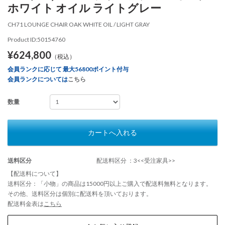
ホワイト オイル ライトグレー
CH71 LOUNGE CHAIR OAK WHITE OIL / LIGHT GRAY
Product ID:50154760
¥624,800
（税込）
会員ランクに応じて 最大56800ポイント付与
会員ランクについては
こちら
数量
カートへ入れる
送料区分
配送料区分 ：3<<受注家具>>
【配送料について】
送料区分：「小物」の商品は15000円以上ご購入で配送料無料となります。
その他、送料区分は個別に配送料を頂いております。
配送料金表は
こちら