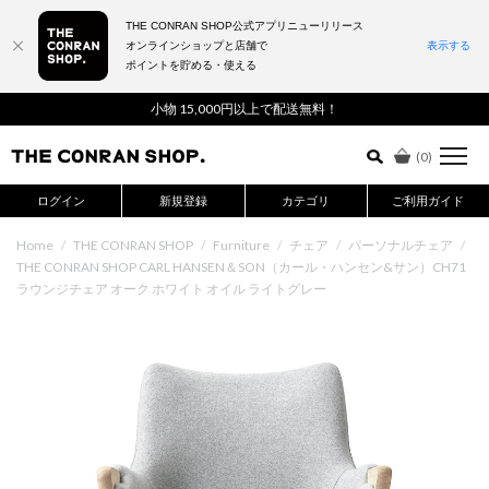
THE CONRAN SHOP公式アプリニューリリース
オンラインショップと店舗で
表示する
ポイントを貯める・使える
詳細検索はこちら
小物 15,000円以上で配送無料！
(
0
)
ログイン
新規登録
カテゴリ
ご利用ガイド
Home
/
THE CONRAN SHOP
/
Furniture
/
チェア
/
パーソナルチェア
/
THE CONRAN SHOP CARL HANSEN＆SON（カール・ハンセン&サン）CH71
ラウンジチェア オーク ホワイト オイル ライトグレー