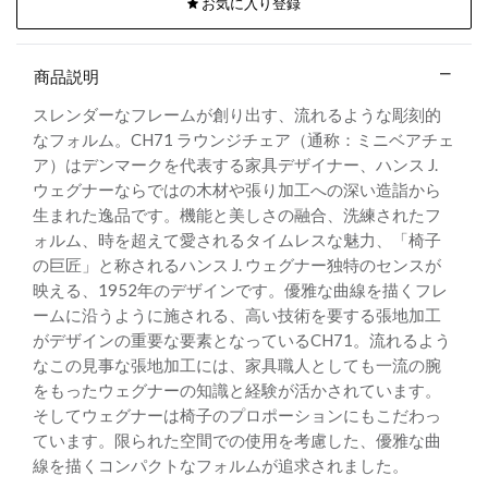
お気に入り登録
商品説明
スレンダーなフレームが創り出す、流れるような彫刻的
なフォルム。CH71 ラウンジチェア（通称：ミニベアチェ
ア）はデンマークを代表する家具デザイナー、ハンス J.
ウェグナーならではの木材や張り加工への深い造詣から
生まれた逸品です。機能と美しさの融合、洗練されたフ
ォルム、時を超えて愛されるタイムレスな魅力、「椅子
の巨匠」と称されるハンス J. ウェグナー独特のセンスが
映える、1952年のデザインです。優雅な曲線を描くフレ
ームに沿うように施される、高い技術を要する張地加工
がデザインの重要な要素となっているCH71。流れるよう
なこの見事な張地加工には、家具職人としても一流の腕
をもったウェグナーの知識と経験が活かされています。
そしてウェグナーは椅子のプロポーションにもこだわっ
ています。限られた空間での使用を考慮した、優雅な曲
線を描くコンパクトなフォルムが追求されました。