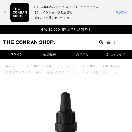
THE CONRAN SHOP公式アプリニューリリース
オンラインショップと店舗で
表示する
ポイントを貯める・使える
詳細検索はこちら
小物 15,000円以上で配送無料！
(
0
)
ログイン
新規登録
カテゴリ
ご利用ガイド
Home
/
THE CONRAN SHOP
/
5%point
/
THE CONRAN SHOP MAD et
LEN（マドエレン）ポット ポプリ リチャージャー 30ml スピリチェーレ