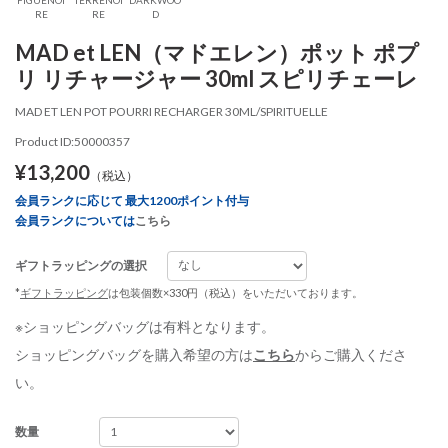
RE
RE
D
MAD et LEN（マドエレン）ポット ポプ
リ リチャージャー 30ml スピリチェーレ
MAD ET LEN POT POURRI RECHARGER 30ML/SPIRITUELLE
Product ID:50000357
¥13,200
（税込）
会員ランクに応じて 最大1200ポイント付与
会員ランクについては
こちら
ギフトラッピングの選択
*
ギフトラッピング
は包装個数×330円（税込）をいただいております。
※ショッピングバッグは有料となります。
ショッピングバッグを購入希望の方は
こちら
からご購入くださ
い。
数量