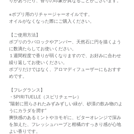
りがあったり、香りの印象が異なることがございます。
※ポプリ用のリチャージャーオイルです。
オイルがなくなった際にご購入ください。
【ご使用方法】
ポプリのラバロックやアンバー、天然石に円を描くよう
に数滴たらしてお使いください。
１週間程度で香りが弱くなりますので、お好みに合わせ
繰り返してお使いください。
ポプリだけではなく、アロマディフューザーにもおすす
めです。
【フレグランス】
・SPIRITUELLE（スピリチェーレ）
”陽射に照らされたみずみずしい緑が、砂漠の飲み物のよ
うにカラダを潤す”
爽快感のあるミントやヨモギに、ビターオレンジで深み
を加えた、フレッシュハーブと柑橘のすっきり感が心地
よい香りです。