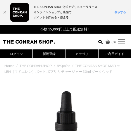
THE CONRAN SHOP公式アプリニューリリース
オンラインショップと店舗で
表示する
ポイントを貯める・使える
詳細検索はこちら
小物 15,000円以上で配送無料！
(
0
)
ログイン
新規登録
カテゴリ
ご利用ガイド
Home
/
THE CONRAN SHOP
/
5%point
/
THE CONRAN SHOP MAD et
LEN（マドエレン）ポット ポプリ リチャージャー 30ml ダークウッド