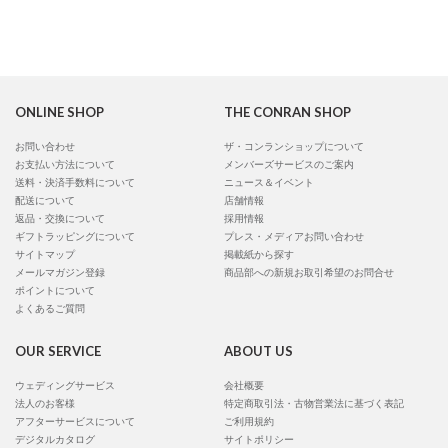
ONLINE SHOP
THE CONRAN SHOP
お問い合わせ
ザ・コンランショップについて
お支払い方法について
メンバーズサービスのご案内
送料・決済手数料について
ニュース＆イベント
配送について
店舗情報
返品・交換について
採用情報
ギフトラッピングについて
プレス・メディアお問い合わせ
サイトマップ
掲載紙から探す
メールマガジン登録
商品部への新規お取引希望のお問合せ
ポイントについて
よくあるご質問
OUR SERVICE
ABOUT US
ウェディングサービス
会社概要
法人のお客様
特定商取引法・古物営業法に基づく表記
アフターサービスについて
ご利用規約
デジタルカタログ
サイトポリシー