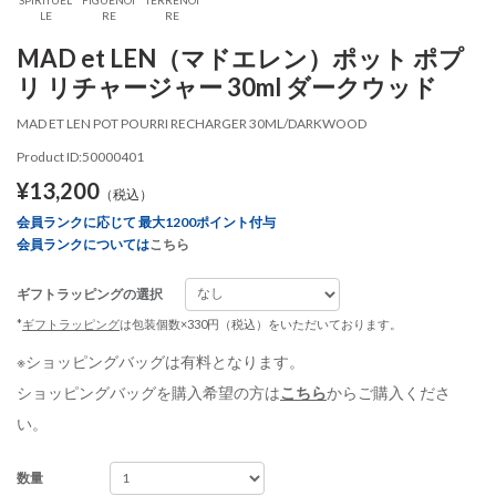
LE
RE
RE
MAD et LEN（マドエレン）ポット ポプ
リ リチャージャー 30ml ダークウッド
MAD ET LEN POT POURRI RECHARGER 30ML/DARKWOOD
Product ID:50000401
¥13,200
（税込）
会員ランクに応じて 最大1200ポイント付与
会員ランクについては
こちら
ギフトラッピングの選択
*
ギフトラッピング
は包装個数×330円（税込）をいただいております。
※ショッピングバッグは有料となります。
ショッピングバッグを購入希望の方は
こちら
からご購入くださ
い。
数量