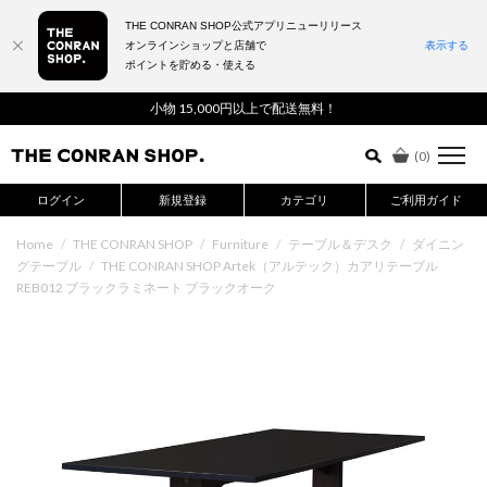
THE CONRAN SHOP公式アプリニューリリース
オンラインショップと店舗で
表示する
ポイントを貯める・使える
詳細検索はこちら
小物 15,000円以上で配送無料！
(
0
)
ログイン
新規登録
カテゴリ
ご利用ガイド
Home
/
THE CONRAN SHOP
/
Furniture
/
テーブル＆デスク
/
ダイニン
グテーブル
/
THE CONRAN SHOP Artek（アルテック）カアリテーブル
REB012 ブラックラミネート ブラックオーク