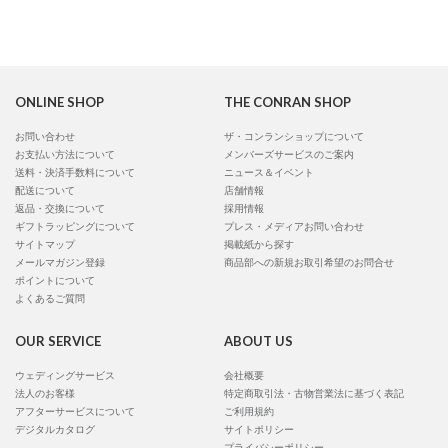
ONLINE SHOP
THE CONRAN SHOP
お問い合わせ
ザ・コンランショップについて
お支払い方法について
メンバーズサービスのご案内
送料・決済手数料について
ニュース＆イベント
配送について
店舗情報
返品・交換について
採用情報
ギフトラッピングについて
プレス・メディアお問い合わせ
サイトマップ
掲載紙から探す
メールマガジン登録
商品部への新規お取引希望のお問合せ
ポイントについて
よくあるご質問
OUR SERVICE
ABOUT US
ウェディングサービス
会社概要
法人のお客様
特定商取引法・古物営業法に基づく表記
アフターサービスについて
ご利用規約
デジタルカタログ
サイトポリシー
プライバシーポリシー