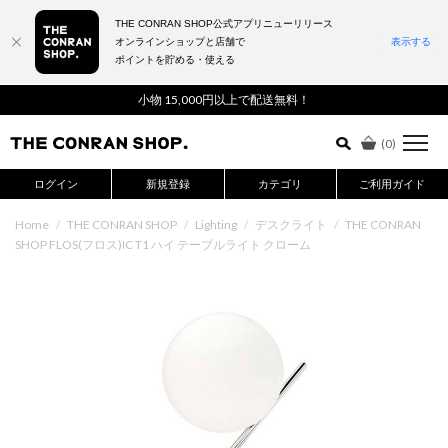
THE CONRAN SHOP公式アプリニューリリース
オンラインショップと店舗で
表示する
ポイントを貯める・使える
詳細検索はこちら
小物 15,000円以上で配送無料！
(
0
)
ログイン
新規登録
カテゴリ
ご利用ガイド
Home
/
THE CONRAN SHOP
/
Lighting
/
デスクライト
/
THE CONRAN
SHOP FLOS(フロス)IC T1 ハイ テーブルライト クローム