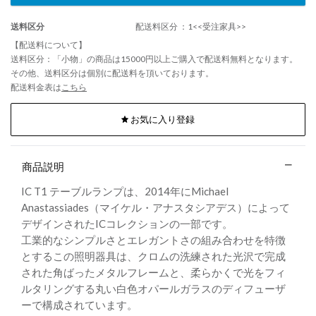
送料区分
配送料区分 ：1<<受注家具>>
【配送料について】
送料区分：「小物」の商品は15000円以上ご購入で配送料無料となります。
その他、送料区分は個別に配送料を頂いております。
配送料金表は
こちら
お気に入り登録
商品説明
IC T1 テーブルランプは、2014年にMichael
Anastassiades（マイケル・アナスタシアデス）によって
デザインされたICコレクションの一部です。
工業的なシンプルさとエレガントさの組み合わせを特徴
とするこの照明器具は、クロムの洗練された光沢で完成
された角ばったメタルフレームと、柔らかくで光をフィ
ルタリングする丸い白色オパールガラスのディフューザ
ーで構成されています。