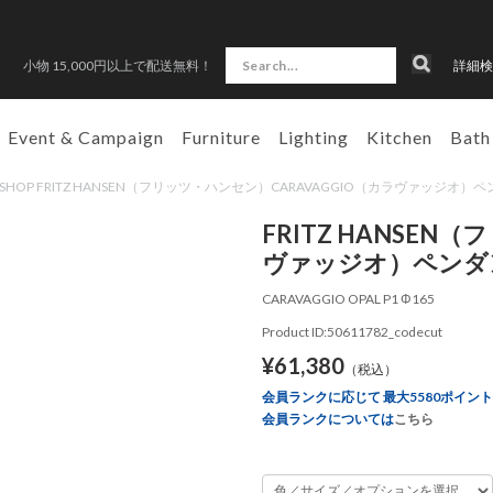
小物 15,000円以上で配送無料！
詳細検
Event & Campaign
Furniture
Lighting
Kitchen
Bath
AN SHOP FRITZ HANSEN（フリッツ・ハンセン）CARAVAGGIO（カラヴァッジオ）
FRITZ HANSEN
ヴァッジオ）ペンダン
CARAVAGGIO OPAL P1 Φ165
Product ID:50611782_codecut
¥61,380
（税込）
会員ランクに応じて 最大5580ポイン
会員ランクについては
こちら