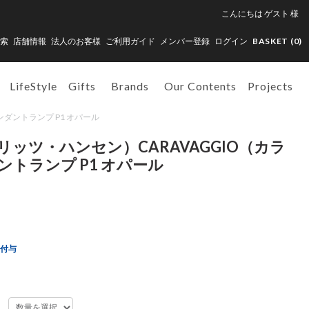
こんにちは
ゲスト
様
索
店舗情報
法人のお客様
ご利用ガイド
メンバー登録
ログイン
BASKET (
0
)
LifeStyle
Gifts
Brands
Our Contents
Projects
ペンダントランプ P1 オパール
（フリッツ・ハンセン）CARAVAGGIO（カラ
トランプ P1 オパール
ト付与