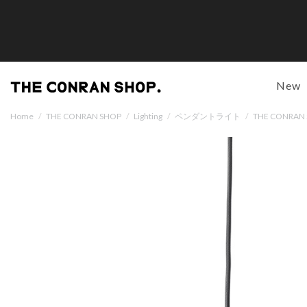
New
Home
/
THE CONRAN SHOP
/
Lighting
/
ペンダントライト
/
THE CONR