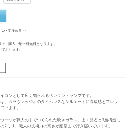
：1<<受注家具>>
円以上ご購入で配送料無料となります。
いております。
アイコンとして広く知られるペンダントランプです。
ツは、カラヴァッジオのタイムレスなシルエットに高級感とフレッ
せています。
つ一つが職人の手でつくられた吹きガラス。よく見ると3層構造に
の2ミリ。職人の技術力の高さが細部まで行き届いています。