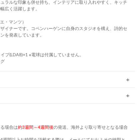
チュラルな印象も併せ持ち、インテリアに取り入れやすく、キッチ
で幅広く活躍します。
（セシリエ・マンツ）
ザイナーです。コペンハーゲンに自身のスタジオを構え、詩的セ
インを発表しています。
タイプ(LDA8)×1 ※電球は付属していません。
ング
ある場合は
約3週間～4週間後
の発送、海外より取り寄せとなる場合
。
4週間以上お時間を頂戴する際は、メールにておおよその納期と、