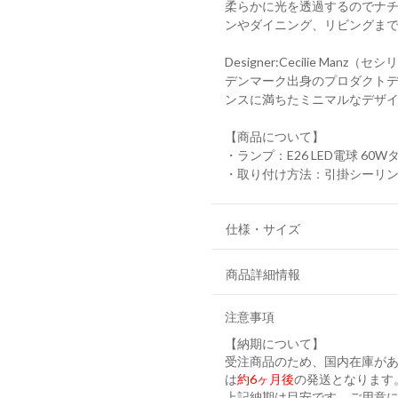
柔らかに光を透過するのでナ
ンやダイニング、リビングま
Designer:Cecilie Manz
デンマーク出身のプロダクトデ
ンスに満ちたミニマルなデザ
【商品について】
・ランプ：E26 LED電球 60W
・取り付け方法：引掛シーリ
仕様・サイズ
商品詳細情報
注意事項
【納期について】
受注商品のため、国内在庫が
は
約6ヶ月後
の発送となります
上記納期は目安です。ご用意に