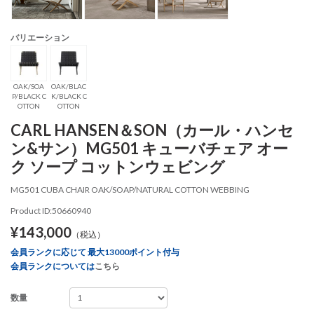
バリエーション
OAK/SOA
OAK/BLAC
P/BLACK C
K/BLACK C
OTTON
OTTON
CARL HANSEN＆SON（カール・ハンセ
ン&サン）MG501 キューバチェア オー
ク ソープ コットンウェビング
MG501 CUBA CHAIR OAK/SOAP/NATURAL COTTON WEBBING
Product ID:50660940
¥143,000
（税込）
会員ランクに応じて 最大13000ポイント付与
会員ランクについては
こちら
数量