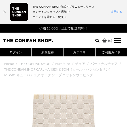
THE CONRAN SHOP公式アプリニューリリース
オンラインショップと店舗で
表示する
ポイントを貯める・使える
詳細検索はこちら
小物 15,000円以上で配送無料！
(
0
)
ログイン
新規登録
カテゴリ
ご利用ガイド
Home
/
THE CONRAN SHOP
/
Furniture
/
チェア
/
パーソナルチェア
/
THE CONRAN SHOP CARL HANSEN＆SON（カール・ハンセン&サン）
MG501 キューバチェア オーク ソープ コットンウェビング