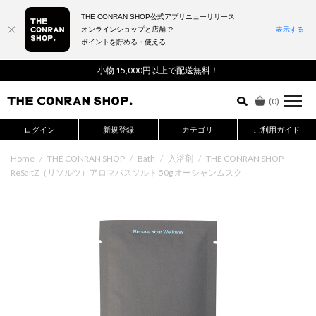
THE CONRAN SHOP公式アプリニューリリース
オンラインショップと店舗で
表示する
ポイントを貯める・使える
詳細検索はこちら
小物 15,000円以上で配送無料！
(
0
)
ログイン
新規登録
カテゴリ
ご利用ガイド
Home
/
THE CONRAN SHOP
/
Bath
/
入浴剤
/
THE CONRAN SHOP
ReSaltZ（リソルツ）アロマバスソルト 50g オーシャンムスク