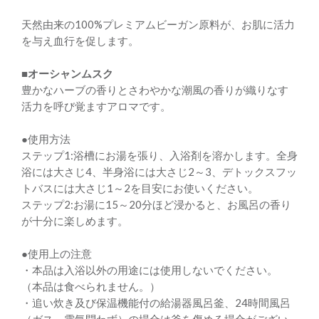
天然由来の100%プレミアムビーガン原料が、お肌に活力
を与え血行を促します。
■オーシャンムスク
豊かなハーブの香りとさわやかな潮風の香りが織りなす
活力を呼び覚ますアロマです。
●使用方法
ステップ1:浴槽にお湯を張り、入浴剤を溶かします。全身
浴には大さじ4、半身浴には大さじ2～3、デトックスフッ
トバスには大さじ1～2を目安にお使いください。
ステップ2:お湯に15～20分ほど浸かると、お風呂の香り
が十分に楽しめます。
●使用上の注意
・本品は入浴以外の用途には使用しないでください。
（本品は食べられません。）
・追い炊き及び保温機能付の給湯器風呂釜、24時間風呂
（ガス、電気問わず）の場合は釜を傷める場合がござい