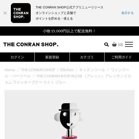
THE CONRAN SHOP公式アプリニューリリース
オンラインショップと店舗で
表示する
ポイントを貯める・使える
詳細検索はこちら
小物 15,000円以上で配送無料！
(
0
)
ログイン
新規登録
カテゴリ
ご利用ガイド
Home
/
THE CONRAN SHOP
/
Kitchen
/
キッチンツール
/
ワインツー
ル・バーツール
/
THE CONRAN SHOP ALESSI （アレッシ）アレッサンドロ
エム ワインオープナー ライト ブルー