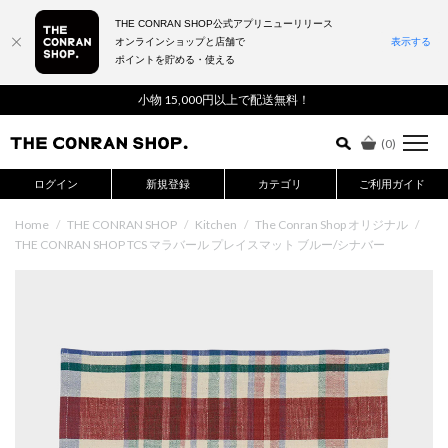
THE CONRAN SHOP公式アプリニューリリース
オンラインショップと店舗で
表示する
ポイントを貯める・使える
詳細検索はこちら
小物 15,000円以上で配送無料！
(
0
)
ログイン
新規登録
カテゴリ
ご利用ガイド
Home
/
THE CONRAN SHOP
/
Kitchen
/
The Conran Shop オリジナル
/
THE CONRAN SHOP TCS マラバール プレイスマット ブルー/シナバー