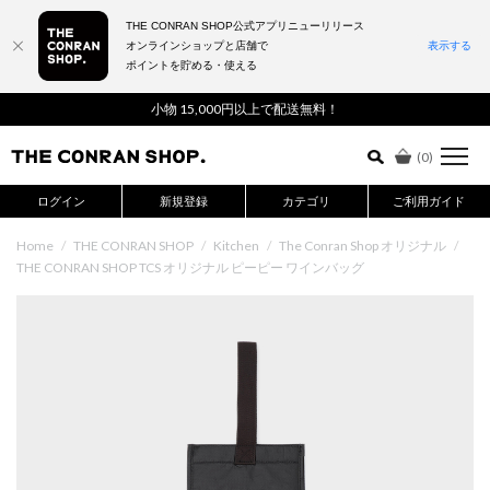
THE CONRAN SHOP公式アプリニューリリース
オンラインショップと店舗で
表示する
ポイントを貯める・使える
詳細検索はこちら
小物 15,000円以上で配送無料！
(
0
)
ログイン
新規登録
カテゴリ
ご利用ガイド
Home
/
THE CONRAN SHOP
/
Kitchen
/
The Conran Shop オリジナル
/
THE CONRAN SHOP TCS オリジナル ピーピー ワインバッグ