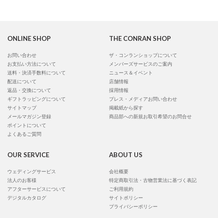
ONLINE SHOP
THE CONRAN SHOP
お問い合わせ
ザ・コンランショップについて
お支払い方法について
メンバーズサービスのご案内
送料・決済手数料について
ニュース＆イベント
配送について
店舗情報
返品・交換について
採用情報
ギフトラッピングについて
プレス・メディアお問い合わせ
サイトマップ
掲載紙から探す
メールマガジン登録
商品部への新規お取引希望のお問合せ
ポイントについて
よくあるご質問
OUR SERVICE
ABOUT US
ウェディングサービス
会社概要
法人のお客様
特定商取引法・古物営業法に基づく表記
アフターサービスについて
ご利用規約
デジタルカタログ
サイトポリシー
プライバシーポリシー