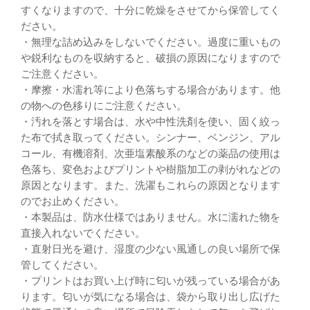
すくなりますので、十分に乾燥をさせてから保管してく
ださい。
・無理な詰め込みをしないでください。過度に重いもの
や鋭利なものを収納すると、破損の原因になりますので
ご注意ください。
・摩擦・水濡れ等により色落ちする場合があります。他
の物への色移りにご注意ください。
・汚れを落とす場合は、水や中性洗剤を使い、固く絞っ
た布で拭き取ってください。シンナー、ベンジン、アル
コール、有機溶剤、次亜塩素酸系のなどの薬品の使用は
色落ち、変色およびプリントや樹脂加工の剥がれなどの
原因となります。また、洗濯もこれらの原因となります
のでお止めください。
・本製品は、防水仕様ではありません。水に濡れた物を
直接入れないでください。
・直射日光を避け、湿度の少ない風通しの良い場所で保
管してください。
・プリントはお買い上げ時に匂いが残っている場合があ
ります。匂いが気になる場合は、袋から取り出し広げた