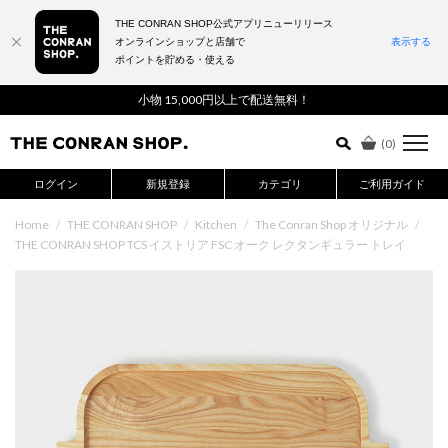
THE CONRAN SHOP公式アプリニューリリース
オンラインショップと店舗で
表示する
ポイントを貯める・使える
詳細検索はこちら
小物 15,000円以上で配送無料！
(
0
)
ログイン
新規登録
カテゴリ
ご利用ガイド
Home
/
THE CONRAN SHOP
/
Kitchen
/
The Conran Shop オリジナル
/
THE CONRAN SHOP TCS イストリア FSC オーク レクタンギュラー トレイ