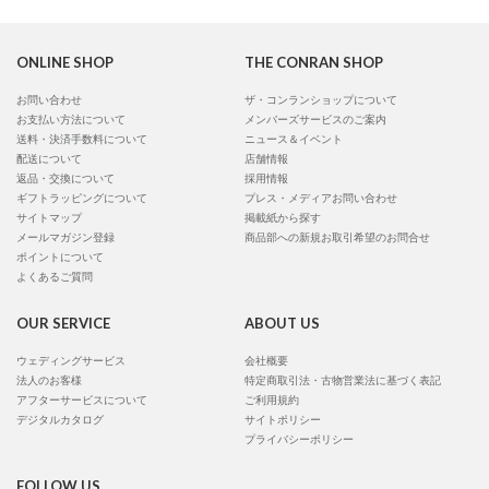
ONLINE SHOP
THE CONRAN SHOP
お問い合わせ
ザ・コンランショップについて
お支払い方法について
メンバーズサービスのご案内
送料・決済手数料について
ニュース＆イベント
配送について
店舗情報
返品・交換について
採用情報
ギフトラッピングについて
プレス・メディアお問い合わせ
サイトマップ
掲載紙から探す
メールマガジン登録
商品部への新規お取引希望のお問合せ
ポイントについて
よくあるご質問
OUR SERVICE
ABOUT US
ウェディングサービス
会社概要
法人のお客様
特定商取引法・古物営業法に基づく表記
アフターサービスについて
ご利用規約
デジタルカタログ
サイトポリシー
プライバシーポリシー
FOLLOW US