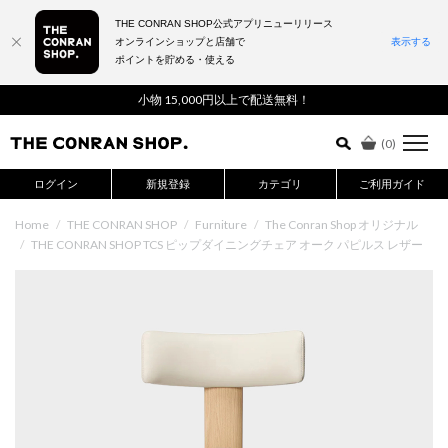
THE CONRAN SHOP公式アプリニューリリース
オンラインショップと店舗で
表示する
ポイントを貯める・使える
詳細検索はこちら
小物 15,000円以上で配送無料！
(
0
)
ログイン
新規登録
カテゴリ
ご利用ガイド
Home
/
THE CONRAN SHOP
/
Furniture
/
The Conran Shop オリジナル
/
THE CONRAN SHOP TCS ピップダイニングチェア オーク パピルス レザー