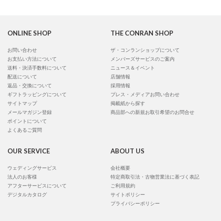
ONLINE SHOP
THE CONRAN SHOP
お問い合わせ
ザ・コンランショップについて
お支払い方法について
メンバーズサービスのご案内
送料・決済手数料について
ニュース＆イベント
配送について
店舗情報
返品・交換について
採用情報
ギフトラッピングについて
プレス・メディアお問い合わせ
サイトマップ
掲載紙から探す
メールマガジン登録
商品部への新規お取引希望のお問合せ
ポイントについて
よくあるご質問
OUR SERVICE
ABOUT US
ウェディングサービス
会社概要
法人のお客様
特定商取引法・古物営業法に基づく表記
アフターサービスについて
ご利用規約
デジタルカタログ
サイトポリシー
プライバシーポリシー