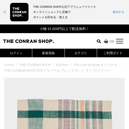
THE CONRAN SHOP公式アプリニューリリース
オンラインショップと店舗で
表示する
ポイントを貯める・使える
詳細検索はこちら
小物 15,000円以上で配送無料！
(
0
)
ログイン
新規登録
カテゴリ
ご利用ガイド
Home
/
THE CONRAN SHOP
/
Kitchen
/
The Conran Shop オリジナル
/
THE CONRAN SHOP TCS マラバール プレイスマット モーブ/グリーン