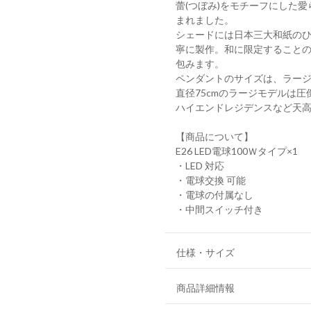
蕾(つぼみ)をモチーフにした
まれました。
シェードには日本三大和紙の
寧に製作。和に限定すること
包みます。
ペンダントのサイズは、ラー
直径75cmのラージモデルは圧
ハイエンドレジデンスなど天
【商品について】
E26 LED電球100Ｗタイプ×1
・LED 対応
・電球交換 可能
・電球の付属なし
・中間スイッチ付き
仕様・サイズ
商品詳細情報