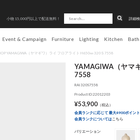
小物 15,000円以上で配送無料！
詳細検
Event & Campaign
Furniture
Lighting
Kitchen
Bath
 SHOP YAMAGIWA（ヤマギワ）ライ フロアライト H650㎜ 320Ｓ7558
YAMAGIWA（ヤマ
7558
RAI 320S7558
Product ID:22012203
¥53,900
（税込）
会員ランクに応じて 最大4900ポイン
会員ランクについては
こちら
バリエーション