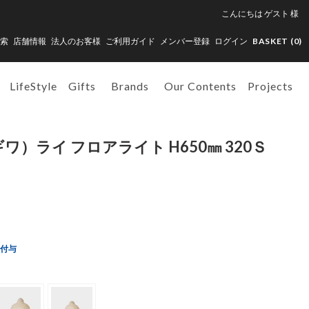
こんにちは
ゲスト
様
索
店舗情報
法人のお客様
ご利用ガイド
メンバー登録
ログイン
BASKET (
0
)
LifeStyle
Gifts
Brands
Our Contents
Projects
ギワ）ライ フロアライト H650㎜ 320Ｓ
ト付与