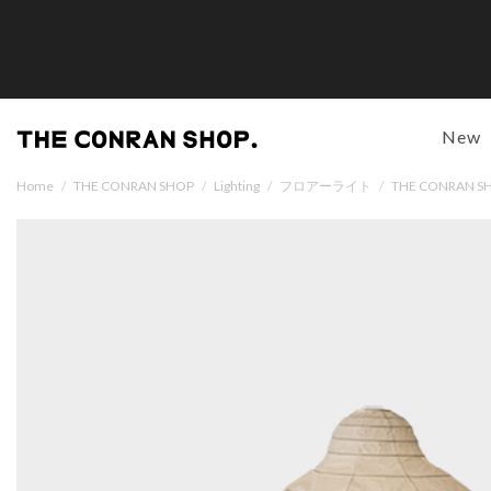
New
Home
/
THE CONRAN SHOP
/
Lighting
/
フロアーライト
/
THE CONRAN