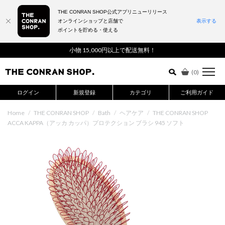
THE CONRAN SHOP公式アプリニューリリース
オンラインショップと店舗で
表示する
ポイントを貯める・使える
詳細検索はこちら
小物 15,000円以上で配送無料！
(
0
)
ログイン
新規登録
カテゴリ
ご利用ガイド
Home
/
THE CONRAN SHOP
/
Bath
/
ヘアケア
/
THE CONRAN SHOP
ACCA KAPPA（アッカ カッパ）プロテクション ブラシ 945 ソフト