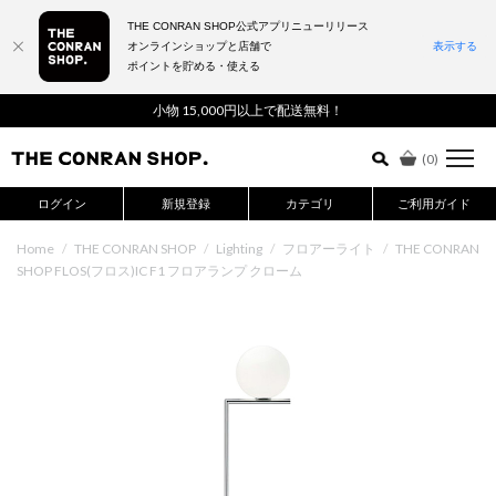
THE CONRAN SHOP公式アプリニューリリース
オンラインショップと店舗で
表示する
ポイントを貯める・使える
詳細検索はこちら
小物 15,000円以上で配送無料！
(
0
)
ログイン
新規登録
カテゴリ
ご利用ガイド
Home
/
THE CONRAN SHOP
/
Lighting
/
フロアーライト
/
THE CONRAN
SHOP FLOS(フロス)IC F1 フロアランプ クローム