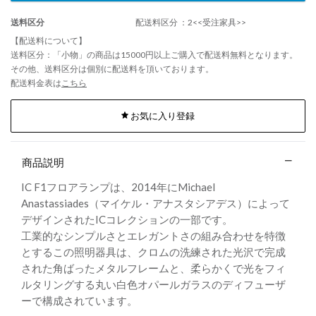
送料区分
配送料区分 ：2<<受注家具>>
【配送料について】
送料区分：「小物」の商品は15000円以上ご購入で配送料無料となります。
その他、送料区分は個別に配送料を頂いております。
配送料金表は
こちら
お気に入り登録
商品説明
IC F1フロアランプは、2014年にMichael
Anastassiades（マイケル・アナスタシアデス）によって
デザインされたICコレクションの一部です。
工業的なシンプルさとエレガントさの組み合わせを特徴
とするこの照明器具は、クロムの洗練された光沢で完成
された角ばったメタルフレームと、柔らかくで光をフィ
ルタリングする丸い白色オパールガラスのディフューザ
ーで構成されています。