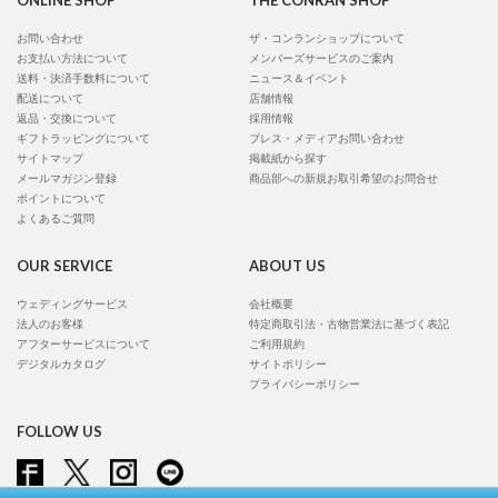
ONLINE SHOP
THE CONRAN SHOP
お問い合わせ
ザ・コンランショップについて
お支払い方法について
メンバーズサービスのご案内
送料・決済手数料について
ニュース＆イベント
配送について
店舗情報
返品・交換について
採用情報
ギフトラッピングについて
プレス・メディアお問い合わせ
サイトマップ
掲載紙から探す
メールマガジン登録
商品部への新規お取引希望のお問合せ
ポイントについて
よくあるご質問
OUR SERVICE
ABOUT US
ウェディングサービス
会社概要
法人のお客様
特定商取引法・古物営業法に基づく表記
アフターサービスについて
ご利用規約
デジタルカタログ
サイトポリシー
プライバシーポリシー
FOLLOW US