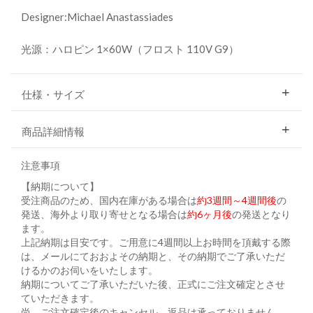
Designer:Michael Anastassiades
光源：ハロピン 1×60W（フロスト 110V G9）
仕様・サイズ
商品詳細情報
注意事項
【納期について】
受注商品のため、国内在庫がある場合は
約3週間～4週間後
の
発送、海外より取り寄せとなる場合は
約6ヶ月後
の発送となり
ます。
上記納期は目安です。ご用意に4週間以上お時間を頂戴する際
は、メールにておおよその納期と、その納期でご了承いただ
けるかのお伺いをいたします。
納期についてご了承いただいた後、正式にご注文確定とさせ
ていただきます。
尚、ご注文確定後のキャンセル、返品は承っておりません。