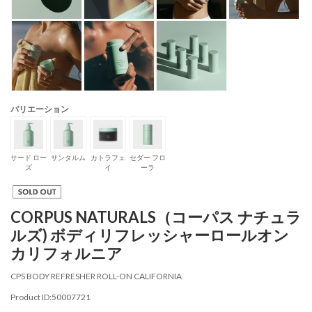
バリエーション
サード ロー
サンタルム
カトラフェ
セダー フロ
ズ
イ
ーラ
CORPUS NATURALS（コーパス ナチュラ
ルズ) ボディリフレッシャーロールオン
カリフォルニア
CPS BODY REFRESHER ROLL-ON CALIFORNIA
Product ID:50007721