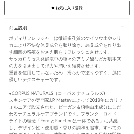
お気に入り登録
商品説明
ボディリフレッシャーは微細多孔質のケイソウ土やシリ
カにより不快な体臭成分を取り除き、悪臭成分を作り出
す細菌の増殖をおさえ肌をリフレッシュさせます。
サッカロミセス発酵液中の種々のアミノ酸などが肌本来
の力を引き出して弾力や潤いを維持させます。
重曹を使用していないため、滑らかで塗りやすく、肌に
優しいテクスチャーです。
●CORPUS NATURALS（コーパス ナチュラルズ)
スキンケアの専門家J.P. Masteyによって2018年にカリフ
ォルニアで設立された、ビーガン＆植物由来成分にこだ
わるナチュラルケアブランドです。フランク・ロイド・
ライトの理念「FormとFunctionは一体である」に共感
し、デザイン性・使用感・香りの調和を追求。すべての