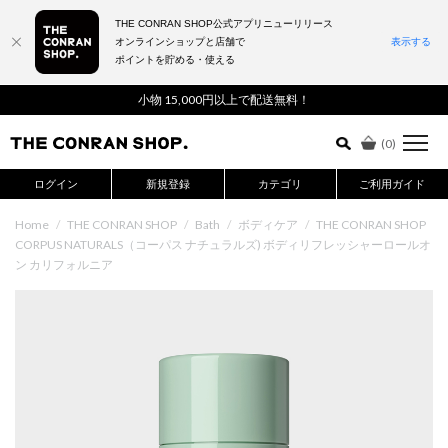
THE CONRAN SHOP公式アプリニューリリース
オンラインショップと店舗で
表示する
ポイントを貯める・使える
詳細検索はこちら
小物 15,000円以上で配送無料！
(
0
)
ログイン
新規登録
カテゴリ
ご利用ガイド
Home
/
THE CONRAN SHOP
/
Bath
/
ボディケア
/
THE CONRAN SHOP
CORPUS NATURALS（コーパス ナチュラルズ) ボディリフレッシャーロールオ
ン カリフォルニア