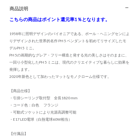
商品説明
こちらの商品はポイント還元率1％となります。
1958年に照明デザインのパイオニアである、ポール・ヘニングセンによ
りデザインされた世界的名作 PH 5 ペンダントを初めてリサイズしたモ
デルPH 5 ミニ。
PH 5の画期的なグレア・フリー構造と発する光の美しさはそのままに、
一回り小型化したPH 5 ミニは、現代のクリエイティブな暮らしに効果を
発揮します。
2020年新色として加わったマットなモノクローム仕様です。
【商品仕様】
・引掛シーリング取付型 全長1820 mm
・コード色：白色 フランジ
・可動式ソケットにより光源高調整可能
・E17 LED電球（白熱電球60W相当）
【付属品】