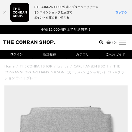
THE CONRAN SHOP公式アプリニューリリース
オンラインショップと店舗で
表示する
ポイントを貯める・使える
詳細検索はこちら
小物 15,000円以上で配送無料！
(
0
)
ログイン
新規登録
カテゴリ
ご利用ガイド
Home
/
THE CONRAN SHOP
/
brands
/
CARL HANSEN & SØN
/
THE
CONRAN SHOP CARL HANSEN & SON（カールハンセン＆サン） CH24 クッ
ション ライトグレー