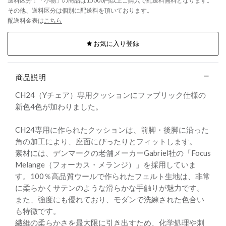
送料区分：「小物」の商品は15000円以上ご購入で配送料無料となります。
その他、送料区分は個別に配送料を頂いております。
配送料金表は
こちら
お気に入り登録
商品説明
CH24（Yチェア）専用クッションにファブリック仕様の
新色4色が加わりました。
CH24専用に作られたクッションは、前脚・後脚に沿った
角の加工により、座面にぴったりとフィットします。
素材には、デンマークの老舗メーカーGabriel社の「Focus
Melange（フォーカス・メランジ）」を採用していま
す。100％高品質ウールで作られたフェルト生地は、非常
に柔らかくサテンのような滑らかな手触りが魅力です。
また、強度にも優れており、モダンで洗練された色合い
も特徴です。
繊維の柔らかさを最大限に引き出すため、化学処理や刺