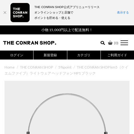
THE CONRAN SHOP公式アプリニューリリース
オンラインショップと店舗で
表示する
ポイントを貯める・使える
詳細検索はこちら
小物 15,000円以上で配送無料！
(
0
)
ログイン
新規登録
カテゴリ
ご利用ガイド
Home
/
THE CONRAN SHOP
/
5%point
/
THE CONRAN SHOP km5（ケイ
エムファイブ）ライトウェア ヘッドフォン HP1 ブラック