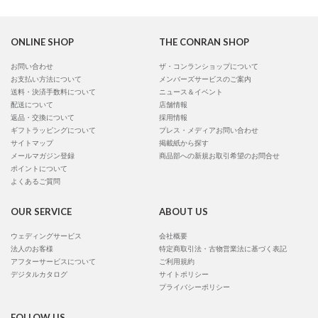
ONLINE SHOP
THE CONRAN SHOP
お問い合わせ
ザ・コンランショップについて
お支払い方法について
メンバーズサービスのご案内
送料・決済手数料について
ニュース＆イベント
配送について
店舗情報
返品・交換について
採用情報
ギフトラッピングについて
プレス・メディアお問い合わせ
サイトマップ
掲載紙から探す
メールマガジン登録
商品部への新規お取引希望のお問合せ
ポイントについて
よくあるご質問
OUR SERVICE
ABOUT US
ウェディングサービス
会社概要
法人のお客様
特定商取引法・古物営業法に基づく表記
アフターサービスについて
ご利用規約
デジタルカタログ
サイトポリシー
プライバシーポリシー
FOLLOW US