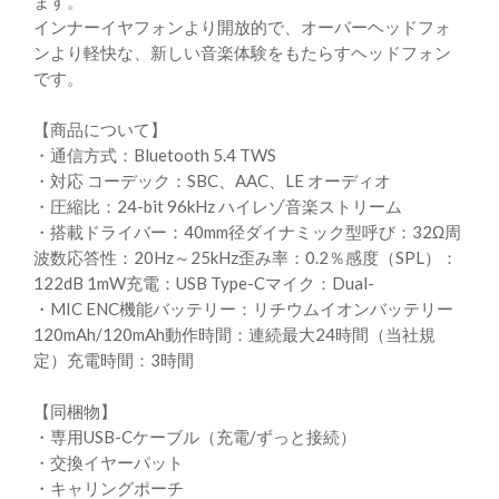
ます。
インナーイヤフォンより開放的で、オーバーヘッドフォ
ンより軽快な、新しい音楽体験をもたらすヘッドフォン
です。
【商品について】
・通信方式：Bluetooth 5.4 TWS
・対応 コーデック：SBC、AAC、LE オーディオ
・圧縮比：24-bit 96kHz ハイレゾ音楽ストリーム
・搭載ドライバー：40mm径ダイナミック型呼び：32Ω周
波数応答性：20Hz～25kHz歪み率：0.2％感度（SPL）：
122dB 1mW充電：USB Type-Cマイク：Dual-
・MIC ENC機能バッテリー：リチウムイオンバッテリー
120mAh/120mAh動作時間：連続最大24時間（当社規
定）充電時間：3時間
【同梱物】
・専用USB-Cケーブル（充電/ずっと接続）
・交換イヤーパット
・キャリングポーチ