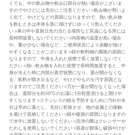
くても、中の飲み物や飲み口部分が熱い場合がございま
すのでやけどには充分にご注意ください ○飲み物が勢いよ
く出て、やけどなどの原因になりますので、熱い飲み物
を飲むときは本体を急に傾けずにゆっくり飲んでくださ
い ○車の中や直射日光の当たる場所など高温になる所には
長時間放置しないでください ○内容物の温度が高い場合
や、量が少ない場合など、ご使用状況により炭酸が抜け
やすくなることがございます ○錆や飲料物の腐敗の原因に
なりますので、中身を入れた状態で長く放置しないでく
ださい ○熱い飲み物を入れた状態で長時間放置すると、中
身が冷えた時に内部が真空状態になり、蓋が開かなくな
る、飲料が噴き出るなど、やけどやものを汚す原因とな
りますのでご注意ください ○万が一蓋が開かなくなった場
合は、蓋部分を約50℃のお湯に1分程度浸けると開けや
すくなります ○ステンレスの錆を予防するために汚れや水
分は早めに落とし、充分に乾燥させ、他の金属との接触
を避けて収納してください ○錆や破損の原因になりますの
で水中に放置しないでください ○洗浄の際はクレンザーや
たわしを使用しないでください ○容器が膨張し破損やけが
の原因になりますのでドライアイスは入れないでくださ