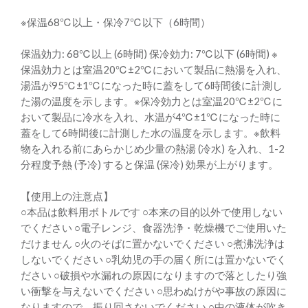
※保温68℃以上・保冷7℃以下（6時間）
保温効力: 68℃以上 (6時間) 保冷効力: 7℃以下 (6時間) ※
保温効力とは室温20℃±2℃において製品に熱湯を入れ、
湯温が95℃±1℃になった時に蓋をして6時間後に計測し
た湯の温度を示します。※保冷効力とは室温20℃±2℃に
おいて製品に冷水を入れ、水温が4℃±1℃になった時に
蓋をして6時間後に計測した水の温度を示します。※飲料
物を入れる前にあらかじめ少量の熱湯 (冷水) を入れ、1-2
分程度予熱 (予冷) すると保温 (保冷) 効果が上がります。
【使用上の注意点】
○本品は飲料用ボトルです ○本来の目的以外で使用しない
でください ○電子レンジ、食器洗浄・乾燥機でご使用いた
だけません ○火のそばに置かないでください ○煮沸洗浄は
しないでください ○乳幼児の手の届く所には置かないでく
ださい ○破損や水漏れの原因になりますので落としたり強
い衝撃を与えないでください ○思わぬけがや事故の原因に
なりますので、振り回さないでください ○中の液体が吹き