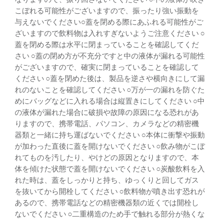
こぼれる可能性がございますので、振ったり強い振動を
与えないでください○蓋を閉める際にあふれる可能性がご
ざいますので飲料物は入れすぎないようご注意ください ○
蓋を閉める際は水平に閉まっていることを確認してくだ
さい ○蓋の閉め方が不充分ですと中の液体が漏れる可能性
がございますので、確実に閉まっていることを確認して
ください ○蓋を閉めた後は、製品を逆さや横向きにして漏
れのないことを確認してください ○万が一の漏れを防ぐた
めにバッグなどに入れる場合は縦置きにしてください ○中
の液体が漏れた場合に破損や故障の原因になる恐れがあ
りますので、携帯電話、パソコン、カメラなどの精密機
器類と一緒に持ち運ばないでください ○本体に衝撃や振動
が加わった直後に蓋を開けないでください ○飲み物がこぼ
れてものを汚したり、やけどの原因となりますので、本
体を傾けた状態で蓋を開けないでください ○炭酸飲料を入
れた時は、蓋をしっかりと持ち、ゆっくりと回してガス
を抜いてから開栓してください ○飲料物が噴き出す恐れが
あるので、携帯電話などの精密機器類の近くでは開栓し
ないでください ○二重構造のため手で触れる部分が熱くな