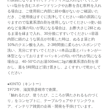
い ○塩分を含むスポーツドリンクやお酢を含む飲料を入れ
る場合は、ご使用前に内部に錆や傷がないかご確認いた
だき、ご使用後はすぐに洗浄してください ○錆の原因にな
りますので塩素系漂白剤を使用しないでください ○使い始
めなど金属の匂いが気になる場合は、お酢大さじ2杯とぬ
るま湯を縁まで入れ、30分後にすすいでください ○容器
内部に錆のような斑点が付着した時は、ぬるま湯と約
10%のクエン酸を入れ、2-3時間後に柔らかいスポンジで
洗い、充分にすすいでください ○本品は蓋とパッキンが一
体型となっております ○パッキンの匂いや汚れが気になる
場合は、40-50℃のお湯500mlに2gの酸素系漂白剤を溶
かし、蓋を1時間ほど浸け置きし、よくすすいで乾かして
ください
●KINTO（キントー）
1972年、滋賀県彦根市で創業。
「触れるたび、使うたび、こころが満たされるものづく
り」をコンセプトに、テーブルウェアやドリンクウェ
ア、インテリア雑貨の企画・開発を手掛けています。