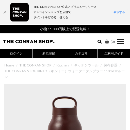
THE CONRAN SHOP公式アプリニューリリース
オンラインショップと店舗で
表示する
ポイントを貯める・使える
詳細検索はこちら
小物 15,000円以上で配送無料！
(
0
)
ログイン
新規登録
カテゴリ
ご利用ガイド
Home
/
THE CONRAN SHOP
/
Kitchen
/
キッチンツール
/
保存容器
/
THE CONRAN SHOP KINTO（キントー）ウォータータンブラー 550ml マルー
ン