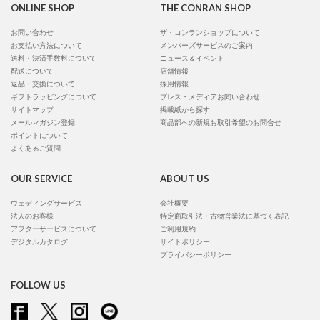
ONLINE SHOP
THE CONRAN SHOP
お問い合わせ
ザ・コンランショップについて
お支払い方法について
メンバーズサービスのご案内
送料・決済手数料について
ニュース＆イベント
配送について
店舗情報
返品・交換について
採用情報
ギフトラッピングについて
プレス・メディアお問い合わせ
サイトマップ
掲載紙から探す
メールマガジン登録
商品部への新規お取引希望のお問合せ
ポイントについて
よくあるご質問
OUR SERVICE
ABOUT US
ウェディングサービス
会社概要
法人のお客様
特定商取引法・古物営業法に基づく表記
アフターサービスについて
ご利用規約
デジタルカタログ
サイトポリシー
プライバシーポリシー
FOLLOW US