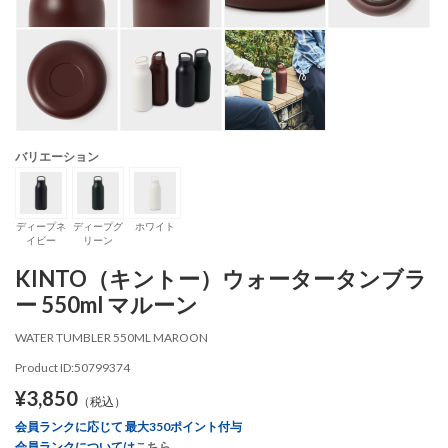
バリエーション
ディープネ
ディープグ
ホワイト
イビー
リーン
KINTO（キントー）ウォータータンブラ
ー 550ml マルーン
WATER TUMBLER 550ML MAROON
Product ID:50799374
¥3,850
（税込）
会員ランクに応じて 最大350ポイント付与
会員ランクについては
こちら