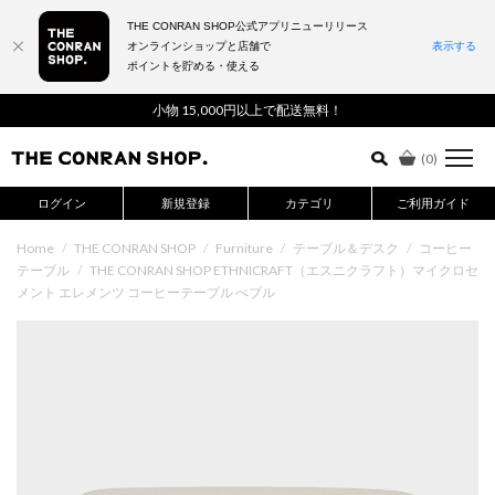
THE CONRAN SHOP公式アプリニューリリース
オンラインショップと店舗で
表示する
ポイントを貯める・使える
詳細検索はこちら
小物 15,000円以上で配送無料！
(
0
)
ログイン
新規登録
カテゴリ
ご利用ガイド
Home
/
THE CONRAN SHOP
/
Furniture
/
テーブル＆デスク
/
コーヒー
テーブル
/
THE CONRAN SHOP ETHNICRAFT（エスニクラフト）マイクロセ
メント エレメンツ コーヒーテーブル ぺブル