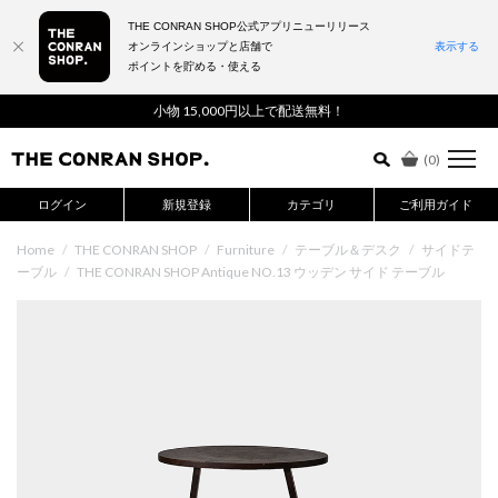
THE CONRAN SHOP公式アプリニューリリース
オンラインショップと店舗で
表示する
ポイントを貯める・使える
詳細検索はこちら
小物 15,000円以上で配送無料！
(
0
)
ログイン
新規登録
カテゴリ
ご利用ガイド
Home
/
THE CONRAN SHOP
/
Furniture
/
テーブル＆デスク
/
サイドテ
ーブル
/
THE CONRAN SHOP Antique NO.13 ウッデン サイド テーブル