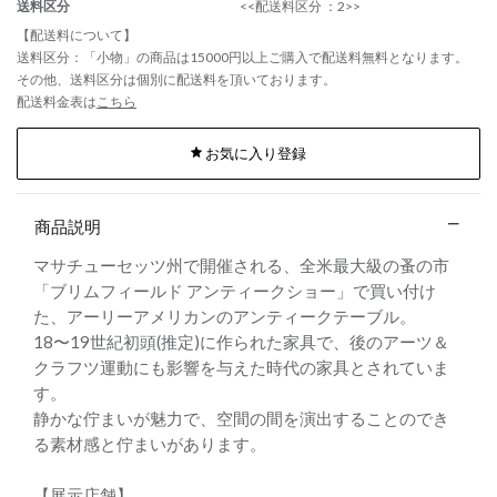
送料区分
<<配送料区分 ：2>>
【配送料について】
送料区分：「小物」の商品は15000円以上ご購入で配送料無料となります。
その他、送料区分は個別に配送料を頂いております。
配送料金表は
こちら
お気に入り登録
商品説明
マサチューセッツ州で開催される、全米最大級の蚤の市
「ブリムフィールド アンティークショー」で買い付け
た、アーリーアメリカンのアンティークテーブル。
18〜19世紀初頭(推定)に作られた家具で、後のアーツ＆
クラフツ運動にも影響を与えた時代の家具とされていま
す。
静かな佇まいが魅力で、空間の間を演出することのでき
る素材感と佇まいがあります。
【展示店舗】