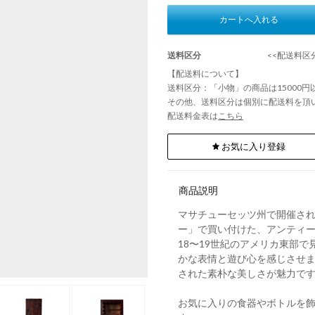
カートへ入れる
送料区分
<<配送料区分
【配送料について】
送料区分：「小物」の商品は15000
その他、送料区分は個別に配送料を頂
配送料金表は
こちら
お気に入り登録
商品説明
マサチューセッツ州で開催され
ー」で買い付けた、アンティ
18〜19世紀のアメリカ東部
かな表情と遊び心を感じさせ
された素朴な美しさが魅力で
お気に入りの食器やボトルを