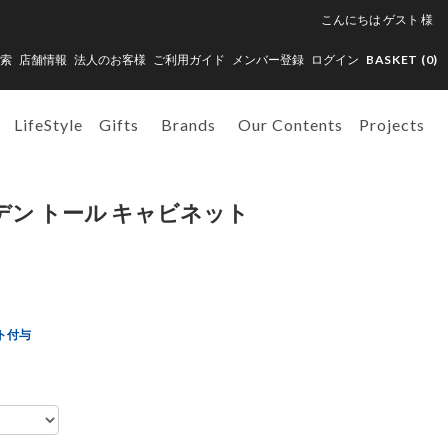
こんにちは
ゲスト
様
索
店舗情報
法人のお客様
ご利用ガイド
メンバー登録
ログイン
BASKET (
0
)
LifeStyle
Gifts
Brands
Our Contents
Projects
 ウッデン トール キャビネット
ト付与