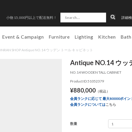
小物 15,000円以上で配送無料！
詳細検
Event & Campaign
Furniture
Lighting
Kitchen
Bath
CONRAN SHOP Antique NO.14 ウッデン トール キャビネット
Antique NO.14
NO.14 WOODEN TALL CABINET
Product ID:51052379
¥880,000
（税込）
会員ランクに応じて 最大80000ポイン
会員ランクについては
こちら
数量