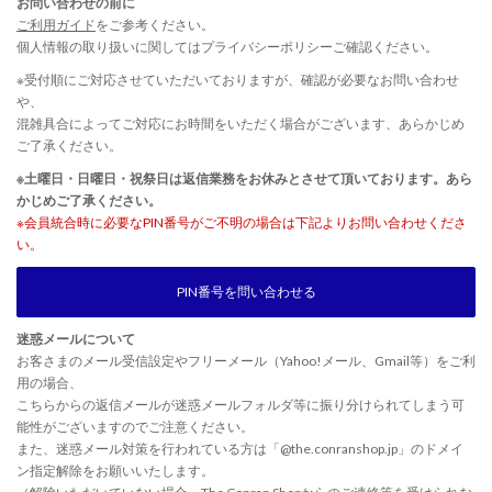
お問い合わせの前に
ご利用ガイド
をご参考ください。
個人情報の取り扱いに関しては
プライバシーポリシー
ご確認ください。
※受付順にご対応させていただいておりますが、確認が必要なお問い合わせ
や、
混雑具合によってご対応にお時間をいただく場合がございます、あらかじめ
ご了承ください。
※土曜日・日曜日・祝祭日は返信業務をお休みとさせて頂いております。あら
かじめご了承ください。
※会員統合時に必要なPIN番号がご不明の場合は下記よりお問い合わせくださ
い。
PIN番号を問い合わせる
迷惑メールについて
お客さまのメール受信設定やフリーメール（Yahoo!メール、Gmail等）をご利
用の場合、
こちらからの返信メールが迷惑メールフォルダ等に振り分けられてしまう可
能性がございますのでご注意ください。
また、迷惑メール対策を行われている方は「@the.conranshop.jp」のドメイ
ン指定解除をお願いいたします。