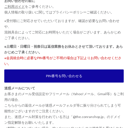
お問い合わせの前に
ご利用ガイド
をご参考ください。
個人情報の取り扱いに関しては
プライバシーポリシー
ご確認ください。
※受付順にご対応させていただいておりますが、確認が必要なお問い合わせ
や、
混雑具合によってご対応にお時間をいただく場合がございます、あらかじめ
ご了承ください。
※土曜日・日曜日・祝祭日は返信業務をお休みとさせて頂いております。あら
かじめご了承ください。
※会員統合時に必要なPIN番号がご不明の場合は下記よりお問い合わせくださ
い。
PIN番号を問い合わせる
迷惑メールについて
お客さまのメール受信設定やフリーメール（Yahoo!メール、Gmail等）をご利
用の場合、
こちらからの返信メールが迷惑メールフォルダ等に振り分けられてしまう可
能性がございますのでご注意ください。
また、迷惑メール対策を行われている方は「@the.conranshop.jp」のドメイ
ン指定解除をお願いいたします。